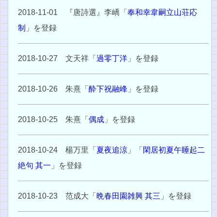
2018-11-01 『唐詩選』李嶠「
奉和幸韋嗣立山荘応
制
」を登録
2018-10-27 文天祥「
過零丁洋
」を登録
2018-10-26 朱熹「
酔下祝融峰
」を登録
2018-10-25 朱熹「
偶成
」を登録
2018-10-24 楊万里「
夏夜追涼
」「
閑居初夏午睡起二
絶句 其一
」を登録
2018-10-23 范成大「
晩春田園雑興 其三
」を登録