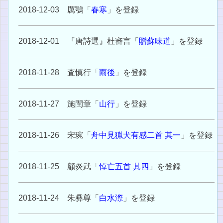
2018-12-03 厲鶚「
春寒
」を登録
2018-12-01 『唐詩選』杜審言「
贈蘇味道
」を登録
2018-11-28 査慎行「
雨後
」を登録
2018-11-27 施閏章「
山行
」を登録
2018-11-26 宋琬「
舟中見猟犬有感二首 其一
」を登録
2018-11-25 顧炎武「
悼亡五首 其四
」を登録
2018-11-24 朱彝尊「
白水漈
」を登録