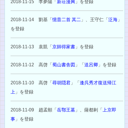
2018-11-15 李夢陽「
新荘漫興
」を登録
2018-11-14 劉基「
憶昔二首 其二
」、王守仁「
泛海
」
を登録
2018-11-13 袁凱「
京師得家書
」を登録
2018-11-12 高啓「
蜀山書舎図
」「
送呂卿
」を登録
2018-11-10 高啓「
尋胡隠君
」「
逢呉秀才復送帰江
上
」を登録
2018-11-09 趙孟頫「
岳鄂王墓
」、薩都剌「
上京即
事
」を登録