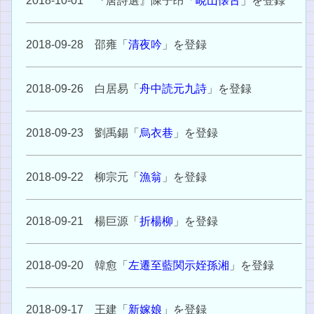
2018-10-01 『唐詩選』陳子昂「
峴山懐古
」を登録
2018-09-28 邵雍「
清夜吟
」を登録
2018-09-26 白居易「
舟中読元九詩
」を登録
2018-09-23 劉禹錫「
烏衣巷
」を登録
2018-09-22 柳宗元「
漁翁
」を登録
2018-09-21 楊巨源「
折楊柳
」を登録
2018-09-20 韓愈「
左遷至藍関示姪孫湘
」を登録
2018-09-17 王建「
新嫁娘
」を登録