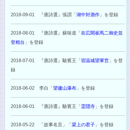
2018-09-01 『唐詩選』張謂「
湖中対酒作
」を登録
2018-08-01 『唐詩選』蘇味道「
在広聞崔馬二御史並
登相台
」を登録
2018-07-01 『唐詩選』駱賓王「
宿温城望軍営
」を登
録
2018-06-02 李白「
望廬山瀑布
」を登録
2018-06-01 『唐詩選』駱賓王「
霊隠寺
」を登録
2018-05-22 「故事名言」「
梁上の君子
」を登録