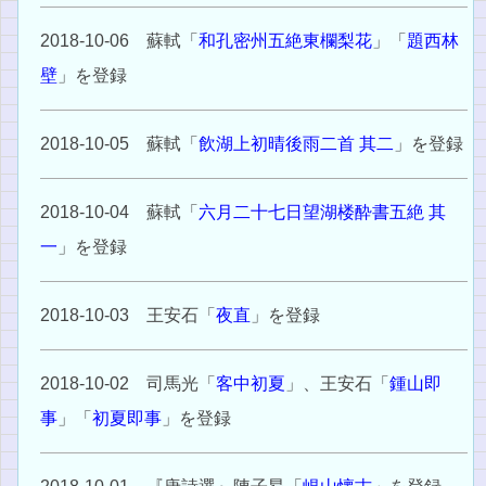
2018-10-06 蘇軾「
和孔密州五絶東欄梨花
」「
題西林
壁
」を登録
2018-10-05 蘇軾「
飲湖上初晴後雨二首 其二
」を登録
2018-10-04 蘇軾「
六月二十七日望湖楼酔書五絶 其
一
」を登録
2018-10-03 王安石「
夜直
」を登録
2018-10-02 司馬光「
客中初夏
」、王安石「
鍾山即
事
」「
初夏即事
」を登録