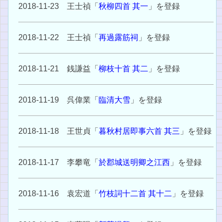
2018-11-23 王士禎「
秋柳四首 其一
」を登録
2018-11-22 王士禎「
再過露筋祠
」を登録
2018-11-21 銭謙益「
柳枝十首 其二
」を登録
2018-11-19 呉偉業「
臨清大雪
」を登録
2018-11-18 王世貞「
暮秋村居即事六首 其三
」を登録
2018-11-17 李攀竜「
於郡城送明卿之江西
」を登録
2018-11-16 袁宏道「
竹枝詞十二首 其十二
」を登録