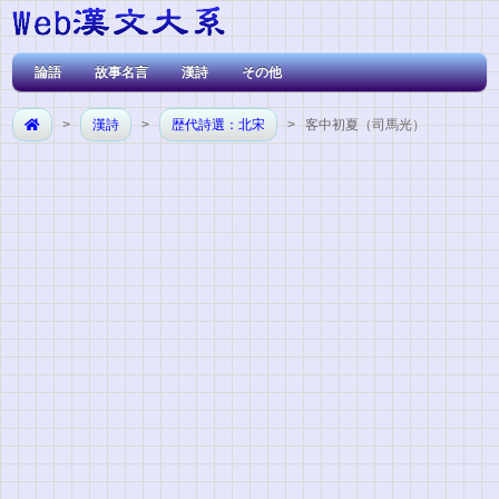
論語
故事名言
漢詩
その他
>
漢詩
>
歴代詩選：北宋
> 客中初夏（司馬光）