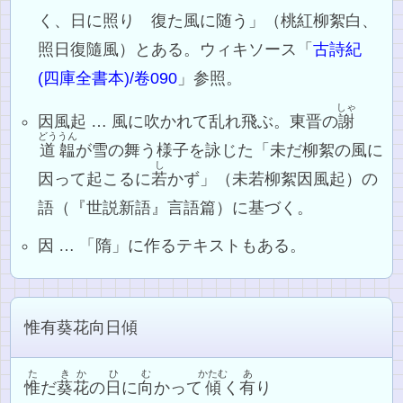
く、日に照り 復た風に随う」（桃紅柳絮白、
照日復隨風）とある。ウィキソース「
古詩紀
(四庫全書本)/卷090
」参照。
しゃ
因風起 … 風に吹かれて乱れ飛ぶ。東晋の
謝
どううん
道韞
が雪の舞う様子を詠じた「未だ柳絮の風に
し
因って起こるに
若
かず」（未若柳絮因風起）の
語（『世説新語』言語篇）に基づく。
因 … 「隋」に作るテキストもある。
惟有葵花向日傾
た
きか
ひ
む
かたむ
あ
惟
だ
葵花
の
日
に
向
かって
傾
く
有
り