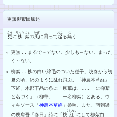
更無柳絮因風起
さら
りゅう
じょ
かぜ
よ
おこ
な
更
に
柳
絮
の
風
に
因
って
起
る
無
く
更無 … まるで～でない。少しも～ない。まった
く～ない。
柳絮 … 柳の白い綿毛のついた種子。晩春から初
夏の頃、綿のように乱れ飛ぶ。『神農本草経』
下経、木部下品の条に「柳華は、……一に柳絮
と名づく」（柳華、……一名柳絮）とある。ウ
ィキソース「
神農本草經
」参照。また、南朝梁
くれない
の庾肩吾「春日」詩に「桃
紅
にして柳絮白