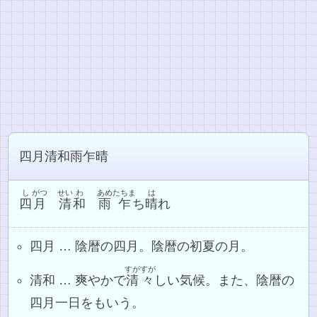
四月清和雨乍晴
し
がつ
せい
わ
あめ
たちま
は
四
月
清
和
雨
乍
ち
晴
れ
四月 … 陰暦の四月。陰暦の初夏の月。
すがすが
清和 … 爽やかで
清々
しい気候。また、陰暦の
四月一日をもいう。