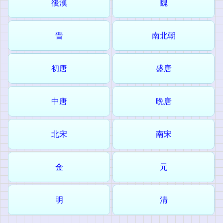
後漢
魏
晋
南北朝
初唐
盛唐
中唐
晩唐
北宋
南宋
金
元
明
清