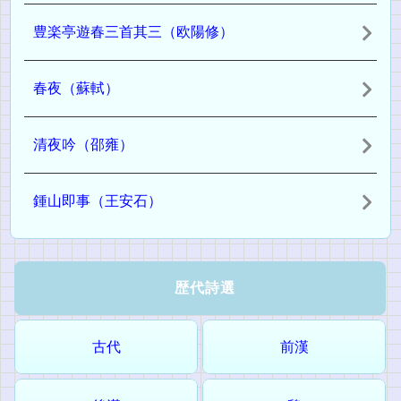
豊楽亭遊春三首其三（欧陽修）
春夜（蘇軾）
清夜吟（邵雍）
鍾山即事（王安石）
歴代詩選
古代
前漢