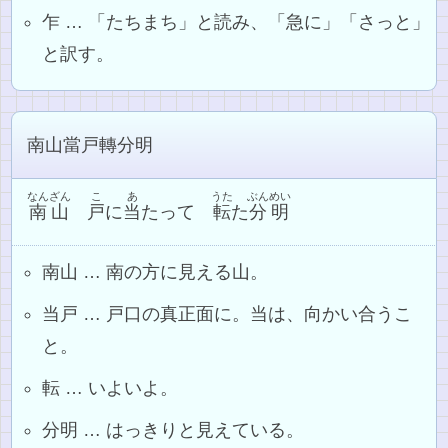
乍 … 「たちまち」と読み、「急に」「さっと」
と訳す。
南山當戸轉分明
なんざん
こ
あ
うた
ぶんめい
南山
戸
に
当
たって
転
た
分明
南山 … 南の方に見える山。
当戸 … 戸口の真正面に。当は、向かい合うこ
と。
転 … いよいよ。
分明 … はっきりと見えている。