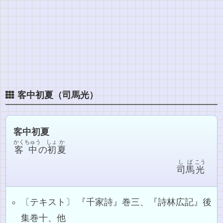
客中初夏（司馬光）
客中初夏
かく
ちゅう
しょ
か
客
中
の
初
夏
しば
こう
司馬
光
〔テキスト〕 『千家詩』巻三、『詩林広記』後
集巻十、他