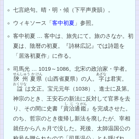
七言絶句。晴・明・傾（下平声庚韻）。
ウィキソース「
客中初夏
」参照。
客中初夏 … 客中は、旅先にて。旅のさなか。初
夏は、陰暦の初夏。『詩林広記』では詩題を
「居洛初夏作」に作る。
司馬光 … 1019～1086。北宋の政治家・学者。
せん
しゅう
か
けん
あざな
陝
州
夏
県
（山西省夏県）の人。
字
は君実。
おくりな
諡
は文正。宝元元年（1038）、進士に及第。
神宗のとき、王安石の新法に反対して官界を去
しじ
つ
がん
り、その間に史書『
資治
通
鑑
』を完成させた。
のち、哲宗のとき復帰し新法を廃したが、宰相
就任から八ヵ月で没した。死後、太師温国公の
称号を贈られたので「司馬温公」とも呼ばれ