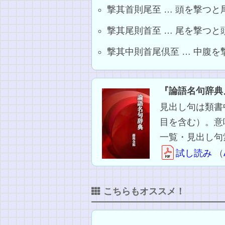
撃其首則尾至 … 頭を撃つ
撃其尾則首至 … 尾を撃つ
撃其中則首尾倶至 … 中腹
『論語名句辞典
見出し句は類書
目を含む）。意
一覧・見出し句
試し読み
（
こちらもオススメ！