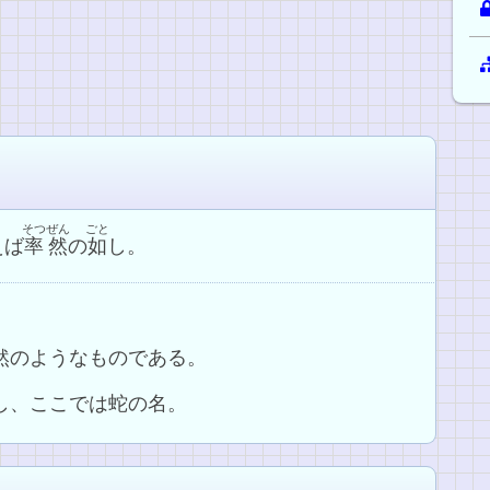
そつぜん
ごと
えば
率然
の
如
し。
。
率然のようなものである。
だし、ここでは蛇の名。