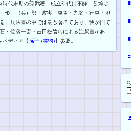
秋時代末期の
孫
武
著。成立年代は不詳。各編は
）形・（兵）勢・虚実・軍争・九変・行軍・地
る。兵法書の中では最も著名であり、我が国で
石・佐藤一斎・吉田松陰らによる注釈書があ
キペディア【
孫子 (書物)
】参照。