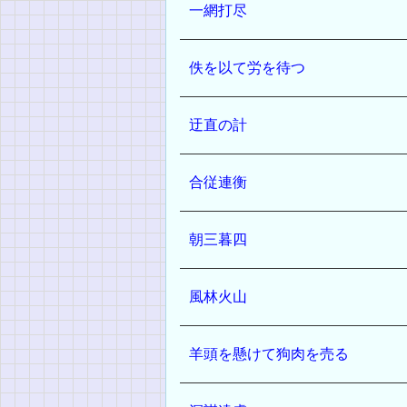
一網打尽
佚を以て労を待つ
迂直の計
合従連衡
朝三暮四
風林火山
羊頭を懸けて狗肉を売る