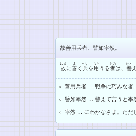
故善用兵者、譬如率然。
ゆえ
よ
へい
もち
もの
たと
故
に
善
く
兵
を
用
うる
者
は、
譬
善用兵者 … 戦争に巧みな者
譬如率然 … 譬えて言うと
率然 … にわかなさま。た