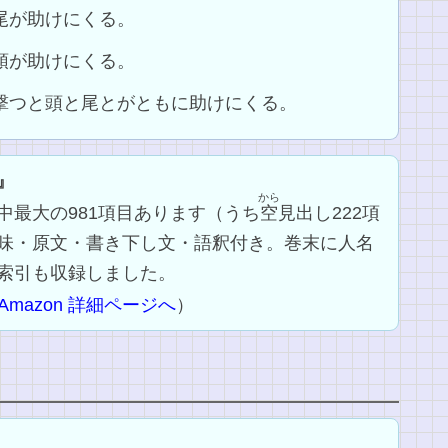
と尾が助けにくる。
と頭が助けにくる。
を撃つと頭と尾とがともに助けにくる。
』
から
中最大の981項目あります（うち
空
見出し222項
味・原文・書き下し文・語釈付き。巻末に人名
索引も収録しました。
Amazon 詳細ページへ
）