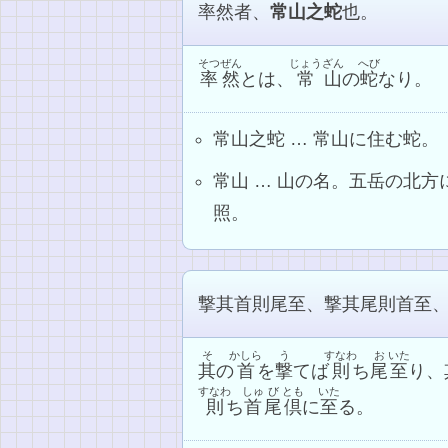
率然者、
常山之蛇
也。
そつぜん
じょう
ざん
へび
率然
とは、
常
山
の
蛇
なり。
常山之蛇 … 常山に住む蛇。
常山 … 山の名。五岳の北
照。
撃其首則尾至、撃其尾則首至
そ
かしら
う
すなわ
お
いた
其
の
首
を
撃
てば
則
ち
尾
至
り、
すなわ
しゅ
び
とも
いた
則
ち
首
尾
倶
に
至
る。