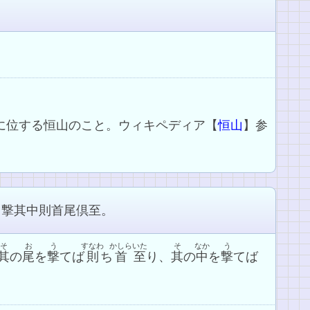
方に位する恒山のこと。ウィキペディア【
恒山
】参
、撃其中則首尾倶至。
そ
お
う
すなわ
かしら
いた
そ
なか
う
其
の
尾
を
撃
てば
則
ち
首
至
り、
其
の
中
を
撃
てば