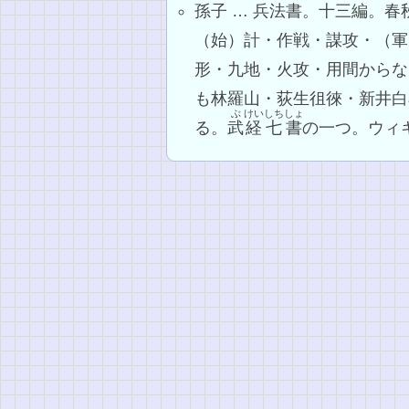
孫子 … 兵法書。十三編。春
（始）計・作戦・謀攻・（軍
形・九地・火攻・用間からな
も林羅山・荻生徂徠・新井白
ぶ
けい
しちしょ
る。
武
経
七書
の一つ。ウィ