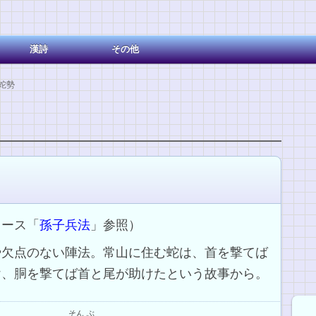
漢詩
その他
蛇勢
ソース「
孫子兵法
」参照）
や欠点のない陣法。常山に住む蛇は、首を撃てば
け、胴を撃てば首と尾が助けたという故事から。
そん
ぶ