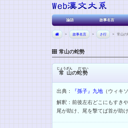
論語
故事名言
>
故事名言
>
さ行
> 常山の
常山の蛇勢
じょう
ざん
だ
せい
常
山
の
蛇
勢
出典：
『孫子』九地
（ウィキ
解釈：前後左右どこにもすき
尾が助け、尾を撃てば首が助