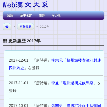
論語
故事名言
漢詩
その他
>
更新履歴
> 2017年
更新履歴 2017年
2017-12-01 『唐詩選』
柳宗元「柳州城楼寄漳汀封連
四州刺史
」を登録
2017-11-01 『唐詩選』
李益「塩州過胡児飲馬泉
」を
登録
2017-10-01 『唐詩選』
張南史「陸勝宅秋雨中探韻同