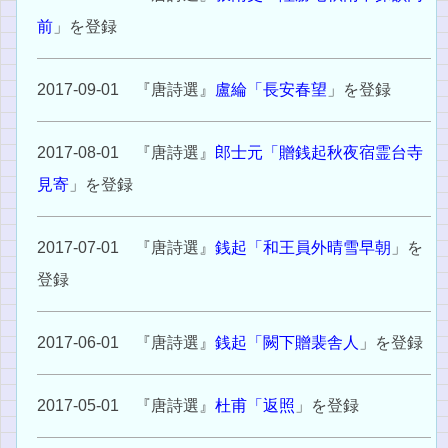
前
」を登録
2017-09-01 『唐詩選』
盧綸「長安春望
」を登録
2017-08-01 『唐詩選』
郎士元「贈銭起秋夜宿霊台寺
見寄
」を登録
2017-07-01 『唐詩選』
銭起「和王員外晴雪早朝
」を
登録
2017-06-01 『唐詩選』
銭起「闕下贈裴舎人
」を登録
2017-05-01 『唐詩選』
杜甫「返照
」を登録