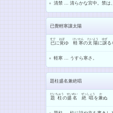
清禁 … 清らかな宮中。禁は
已覺輕寒讓太陽
すで
おぼ
けいかん
たいよう
ゆず
已
に
覚
ゆ
軽寒
の
太陽
に
譲
る
軽寒 … うすら寒さ。
題柱盛名兼絶唱
だい
ちゅう
せいめい
ぜっ
しょう
か
題
柱
の
盛名
絶
唱
を
兼
ぬ