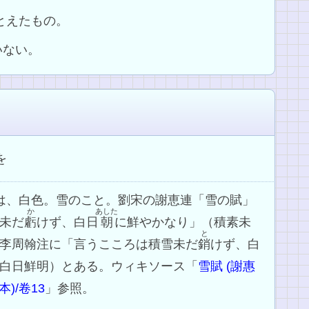
とえたもの。
いない。
を
素は、白色。雪のこと。劉宋の謝恵連「雪の賦」
か
あした
未だ
虧
けず、白日
朝
に鮮やかなり」（積素未
と
李周翰注に「言うこころは積雪未だ
銷
けず、白
白日鮮明）とある。ウィキソース「
雪賦 (謝惠
)/卷13
」参照。