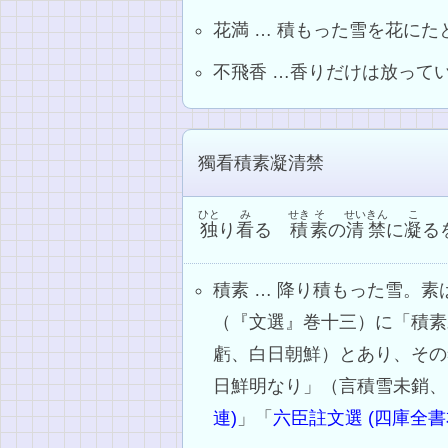
花満 … 積もった雪を花にた
不飛香 …香りだけは放って
獨看積素凝清禁
ひと
み
せき
そ
せいきん
こ
独
り
看
る
積
素
の
清禁
に
凝
る
積素 … 降り積もった雪。
（『文選』巻十三）に「積素
虧、白日朝鮮）とあり、その
日鮮明なり」（言積雪未銷、
連)
」「
六臣註文選 (四庫全書本