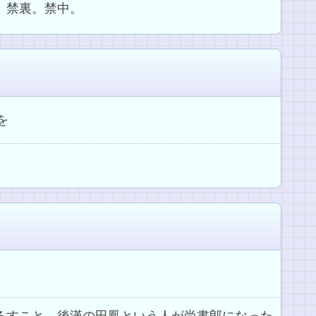
、禁裏。禁中。
を