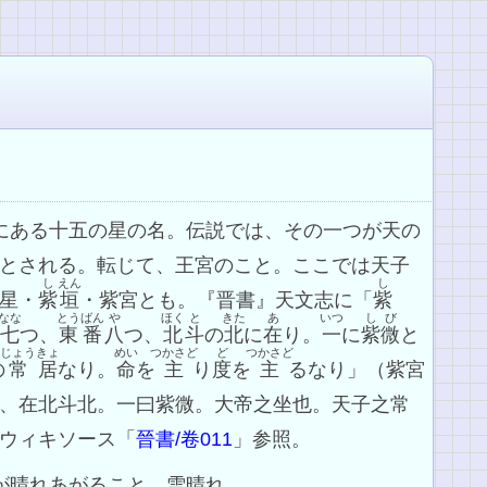
東にある十五の星の名。伝説では、その一つが天の
とされる。転じて、王宮のこと。ここでは天子
し
えん
し
星・
紫
垣
・紫宮とも。『晋書』天文志に「
紫
なな
とうばん
や
ほく
と
きた
あ
いつ
しび
七
つ、
東番
八
つ、
北
斗
の
北
に
在
り。
一
に
紫微
と
じょう
きょ
めい
つかさど
ど
つかさど
の
常
居
なり。
命
を
主
り
度
を
主
るなり」（紫宮
、在北斗北。一曰紫微。大帝之坐也。天子之常
ウィキソース「
晉書/卷011
」参照。
空が晴れあがること。雪晴れ。