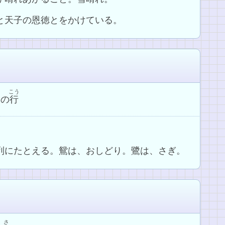
光と天子の恩徳とをかけている。
こう
鷺
の
行
行列にたとえる。鴛は、おしどり。鷺は、さぎ。
さ