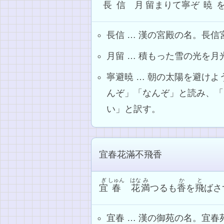
長
信
月
留
まりて
寧
ぞ
暁
長信 … 漢の宮殿の名。長
月留 … 積もった雪の光を
寧避暁 … 朝の太陽を避け
んぞ」「なんぞ」と読み、「
い」と訳す。
宜春花滿不飛香
ぎ
しゅん
はな
み
か
と
宜
春
花
満
つるも
香
を
飛
ばさ
宜春 … 漢の御苑の名。宜春