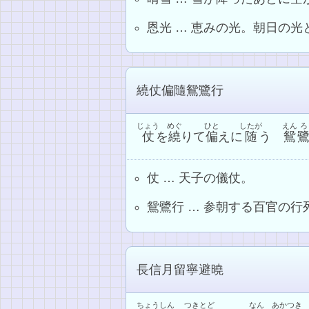
恩光 … 恵みの光。朝日の
繞仗偏隨鴛鷺行
じょう
めぐ
ひと
したが
えん
ろ
仗
を
繞
りて
偏
えに
随
う
鴛
仗 … 天子の儀仗。
鴛鷺行 … 参朝する百官の
長信月留寧避曉
ちょう
しん
つき
とど
なん
あかつき