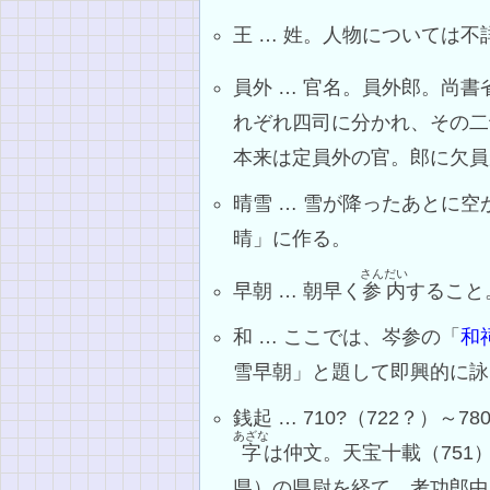
王 … 姓。人物については不
員外 … 官名。員外郎。尚書
れぞれ四司に分かれ、その二
本来は定員外の官。郎に欠員
晴雪 … 雪が降ったあとに
晴」に作る。
さんだい
早朝 … 朝早く
参内
すること
和 … ここでは、岑参の「
和
雪早朝」と題して即興的に詠
銭起 … 710?（722？）
あざな
字
は仲文。天宝十載（75
県）の県尉を経て、考功郎中