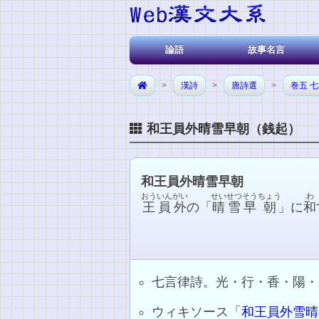
論語
故事名言
>
漢詩
>
唐詩選
>
巻五 
和王員外晴雪早朝（銭起）
和王員外晴雪早朝
おう
いんがい
せいせつ
そう
ちょう
わ
王
員外
の「
晴雪
早
朝
」に
和
七言律詩。光・行・香・陽・
ウィキソース「
和王員外雪晴