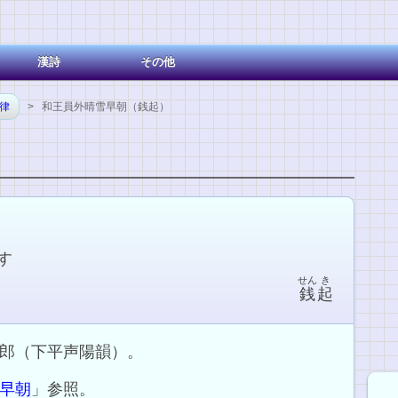
漢詩
その他
七律
> 和王員外晴雪早朝（銭起）
す
せん
き
銭
起
郎（下平声陽韻）。
早朝
」参照。