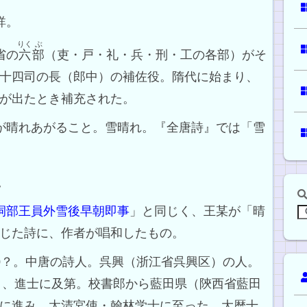
詳。
りく
ぶ
省の
六
部
（吏・戸・礼・兵・刑・工の各部）がそ
十四司の長（郎中）の補佐役。隋代に始まり、
が出たとき補充された。
空が晴れあがること。雪晴れ。『全唐詩』では「雪
。
祠部王員外雪後早朝即事
」と同じく、王某が「晴
じた詩に、作者が唱和したもの。
～780？。中唐の詩人。呉興（浙江省呉興区）の人。
1）、進士に及第。校書郎から藍田県（陝西省藍田
に進み、太清宮使・翰林学士に至った。大暦十