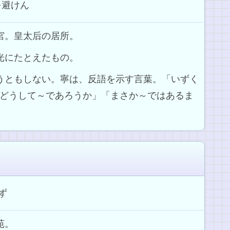
を
避
けん
信宮。皇太后の居所。
月光にたとえたもの。
ようともしない。寧は、反語を示す言葉。「いずく
どうして～であろうか」「まさか～ではあるま
ず
苑。