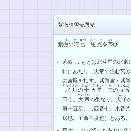
紫微晴雪帶恩光
しび
せいせつ
おんこう
お
紫微
の
晴雪
恩光
を
帯
び
紫微 … もとは北斗星の北
軸にあたり、天帝の住む宮殿
の宮殿を指す。紫微宮・紫微
きゅう
えん
じゅう
ご
せい
そ
せいばん
宮
垣
の
十
五
星
、
其
の
西番
い
たいてい
ざ
てん
し
曰
う。
大帝
の
坐
なり。
天
子
垣十五星、其西番七、東番八
居也。主命主度也）とある。
晴雪 … 雪が降ったあとに