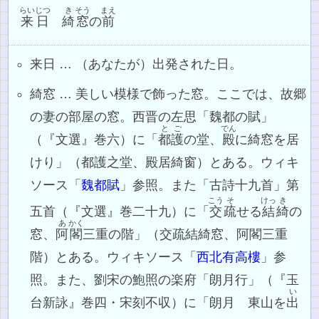
らいじつ
き
そう
まえ
来日
綺
窓
の
前
来日 … （あなたが）出発された日。
綺窓 … 美しい模様で飾った窓。ここでは、故郷
の妻の部屋の窓。西晋の左思「魏都の賦」
とご
でん
（『文選』巻六）に「
都護
の堂、
殿
に綺窓を居
けり」（都護之堂、殿居綺窗）とある。ウィキ
ソース「
魏都賦
」参照。また「古詩十九首」第
こう
そ
けっ
き
五首（『文選』巻二十九）に「
交
疏
せる
結
綺
の
あ
かく
窓、
阿
閣
三重の階」（交疏結綺窓、阿閣三重
階）とある。ウィキソース「
西北有高樓
」参
照。また、劉宋の鮑照の楽府「朗月行」（『玉
い
台新詠』巻四・宋刻不収）に「朗月 東山を
出