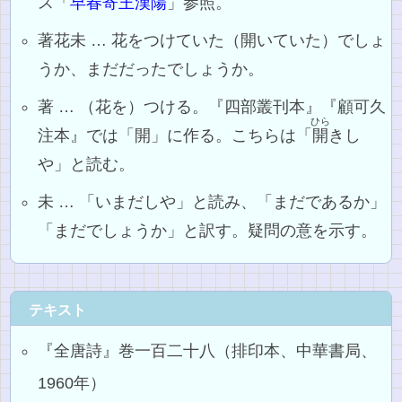
ス「
早春寄王漢陽
」参照。
著花未 … 花をつけていた（開いていた）でしょ
うか、まだだったでしょうか。
著 … （花を）つける。『四部叢刊本』『顧可久
ひら
注本』では「開」に作る。こちらは「
開
きし
や」と読む。
未 … 「いまだしや」と読み、「まだであるか」
「まだでしょうか」と訳す。疑問の意を示す。
テキスト
『全唐詩』巻一百二十八（排印本、中華書局、
1960年）