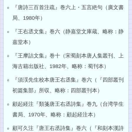
『唐詩三百首注疏』巻六上・五言絶句（廣文書
局、1980年）
『王右丞文集』巻六（静嘉堂文庫蔵、略称：静
嘉堂本）
『王摩詰文集』巻十（宋蜀刻本唐人集叢刊、上
海古籍出版社、1982年、略称：蜀刊本）
『須渓先生校本唐王右丞集』巻六（『四部叢刊
初篇集部』所収、略称：四部叢刊本）
顧起経注『類箋唐王右丞詩集』巻九（台湾学生
書局、1970年、略称：顧起経注本）
顧可久注『唐王右丞詩集』巻六（『和刻本漢詩