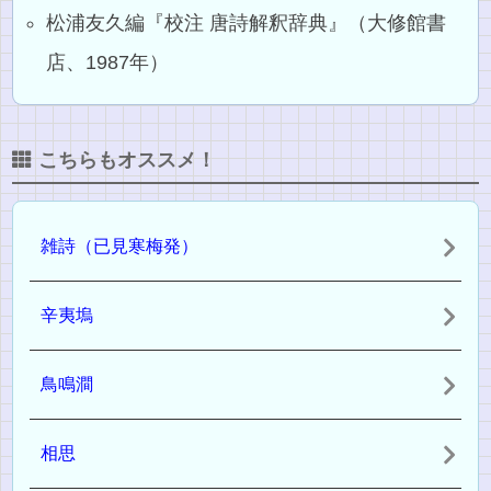
松浦友久編『校注 唐詩解釈辞典』（大修館書
店、1987年）
こちらもオススメ！
雑詩（已見寒梅発）
辛夷塢
鳥鳴澗
相思