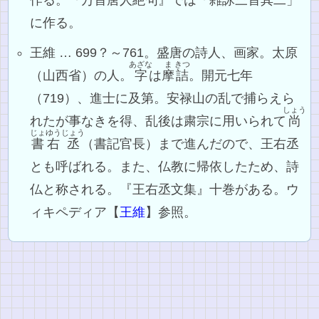
に作る。
王維 … 699？～761。盛唐の詩人、画家。太原
あざな
ま
きつ
（山西省）の人。
字
は
摩
詰
。開元七年
（719）、進士に及第。安禄山の乱で捕らえら
しょう
れたが事なきを得、乱後は粛宗に用いられて
尚
じょ
ゆう
じょう
書
右
丞
（書記官長）まで進んだので、王右丞
とも呼ばれる。また、仏教に帰依したため、詩
仏と称される。『王右丞文集』十巻がある。ウ
ィキペディア【
王維
】参照。