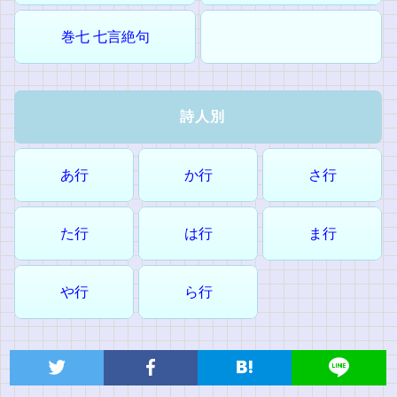
巻七 七言絶句
詩人別
あ行
か行
さ行
た行
は行
ま行
や行
ら行