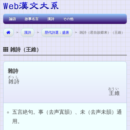
論語
故事名言
漢詩
その他
>
漢詩
>
歴代詩選：盛唐
> 雑詩（君自故郷来）（王維）
雑詩（王維）
雜詩
ざっ
し
雑
詩
おう
い
王
維
五言絶句。事（去声寘韻）、未（去声未韻）通
用。