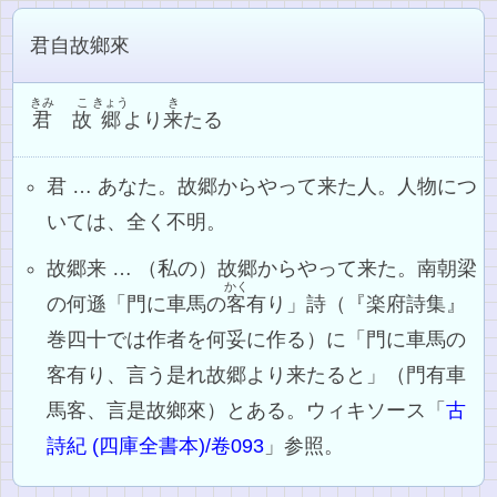
君自故鄉來
きみ
こ
きょう
き
君
故
郷
より
来
たる
君 … あなた。故郷からやって来た人。人物につ
いては、全く不明。
故郷来 … （私の）故郷からやって来た。南朝梁
かく
の何遜「門に車馬の
客
有り」詩（『楽府詩集』
巻四十では作者を何妥に作る）に「門に車馬の
客有り、言う是れ故郷より来たると」（門有車
馬客、言是故鄉來）とある。ウィキソース「
古
詩紀 (四庫全書本)/卷093
」参照。