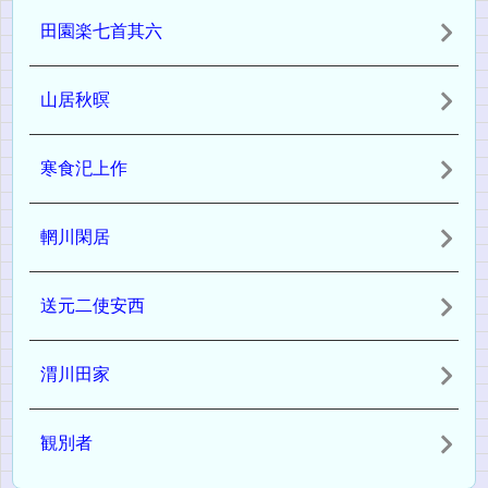
田園楽七首其六
山居秋暝
寒食汜上作
輞川閑居
送元二使安西
渭川田家
観別者