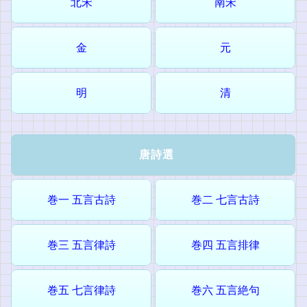
北宋
南宋
金
元
明
清
唐詩選
巻一 五言古詩
巻二 七言古詩
巻三 五言律詩
巻四 五言排律
巻五 七言律詩
巻六 五言絶句