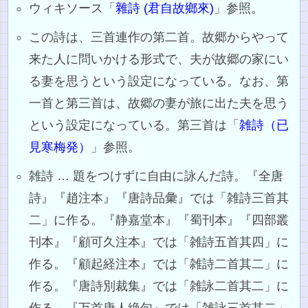
ウィキソース「
雜詩 (君自故鄉來)
」参照。
この詩は、三首連作の第二首。故郷からやって
来た人に問いかける形式で、夫が故郷の家にい
る妻を思うという設定になっている。なお、第
一首と第三首は、故郷の妻が旅に出た夫を思う
という設定になっている。第三首は「
雑詩（已
見寒梅発）
」参照。
雑詩 … 題をつけずに自由に詠んだ詩。『全唐
詩』『趙注本』『唐詩品彙』では「雑詩三首其
二」に作る。『静嘉堂本』『蜀刊本』『四部叢
刊本』『顧可久注本』では「雑詩五首其四」に
作る。『顧起経注本』では「雑詩二首其二」に
作る。『唐詩別裁集』では「雑詠二首其二」に
作る。『万首唐人絶句』では「雑詠三首其二」