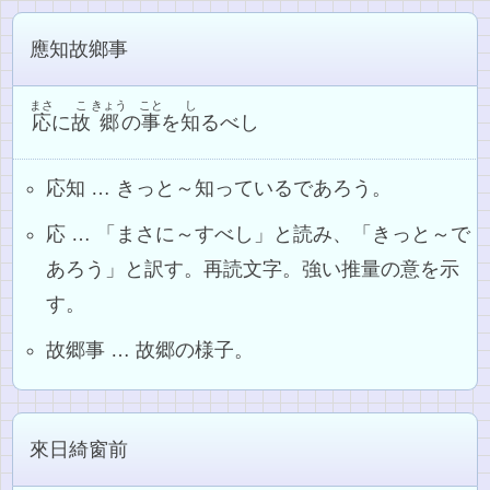
應知故鄉事
まさ
こ
きょう
こと
し
応
に
故
郷
の
事
を
知
るべし
応知 … きっと～知っているであろう。
応 … 「まさに～すべし」と読み、「きっと～で
あろう」と訳す。再読文字。強い推量の意を示
す。
故郷事 … 故郷の様子。
來日綺窗前