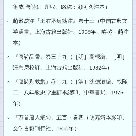
集成 唐詩1』所収、略称：顧可久注本）
趙殿成注『王右丞集箋注』巻十三（中国古典文
学叢書、上海古籍出版社、1998年、略称：趙注
本）
『唐詩品彙』巻三十九（［明］高棅編、［明］
汪宗尼校訂、上海古籍出版社、1982年）
『唐詩別裁集』巻十九（［清］沈徳潜編、乾隆
二十八年教忠堂重訂本縮印、中華書局、1975
年）
『万首唐人絶句』五言・巻四（明嘉靖本影印、
文学古籍刊行社、1955年）