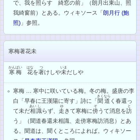
で、我を照らす 綺窓の前」（朗月出東山、照
我綺窗前）とある。ウィキソース「
朗月行 (鮑
照)
」参照。
寒梅著花未
かんばい
はな
つ
いま
寒梅
花
を
著
けしや
未
だしや
寒梅 … 寒中に咲いている梅。冬の梅。盛唐の李
きくなら
白「早春に王漢陽に寄す」詩に「
聞道
く春還っ
あい
し
ゆ
そ
と
て未だ
相
識
らず、
走
きて寒梅に
傍
うて消息を
訪
う」（聞道春還未相識、走傍寒梅訪消息）とあ
る。聞道は、聞くところによれば。ウィキソー