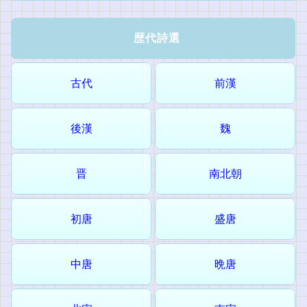
歴代詩選
古代
前漢
後漢
魏
晋
南北朝
初唐
盛唐
中唐
晩唐