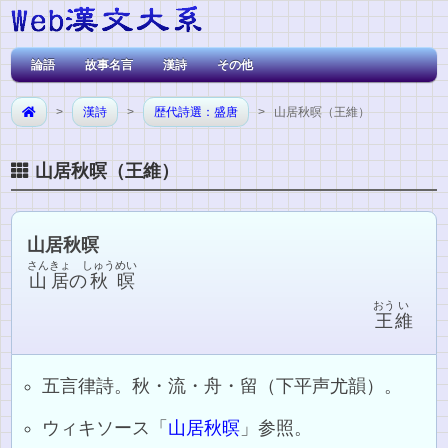
論語
故事名言
漢詩
その他
>
漢詩
>
歴代詩選：盛唐
> 山居秋暝（王維）
山居秋暝（王維）
山居秋暝
さんきょ
しゅう
めい
山居
の
秋
暝
おう
い
王
維
五言律詩。秋・流・舟・留（下平声尤韻）。
ウィキソース「
山居秋暝
」参照。