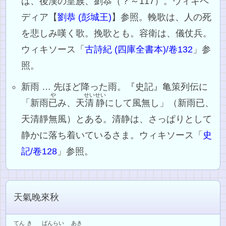
は、後漢の皇族、劉恭（？～117）。ウィキペ
ディア【
劉恭 (彭城王)
】参照。輓歌は、人の死
を悲しみ嘆く歌。挽歌とも。容衛は、儀仗兵。
ウィキソース「
古詩紀 (四庫全書本)/卷132
」参
照。
新雨 … 先ほど降った雨。『史記』亀策列伝に
や
せいせい
「新雨
已
み、天
清静
にして風無し」（新雨已、
天清靜無風）とある。清静は、さっぱりとして
静かに落ち着いているさま。ウィキソース「
史
記/卷128
」参照。
天氣晚來秋
てん
き
ばんらい
あき