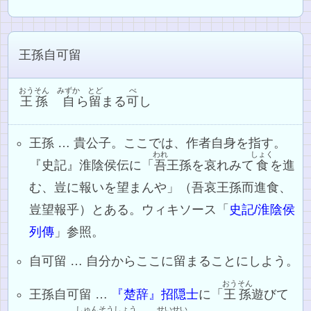
王孫自可留
おうそん
みずか
とど
べ
王孫
自
ら
留
まる
可
し
王孫 … 貴公子。ここでは、作者自身を指す。
われ
しょく
『史記』淮陰侯伝に「
吾
王孫を哀れみて
食
を進
む、豈に報いを望まんや」（吾哀王孫而進食、
豈望報乎）とある。ウィキソース「
史記/淮陰侯
列傳
」参照。
自可留 … 自分からここに留まることにしよう。
おうそん
王孫自可留 …
『楚辞』招隠士
に「
王孫
遊びて
しゅん
そう
しょう
せいせい