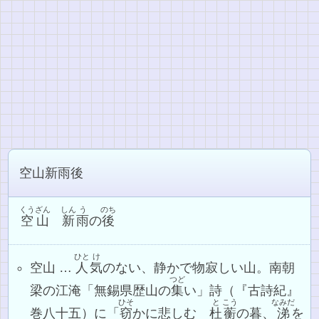
空山新雨後
くうざん
しん
う
のち
空山
新
雨
の
後
ひと
け
空山 …
人
気
のない、静かで物寂しい山。南朝
つど
梁の江淹「無錫県歴山の
集
い」詩（『古詩紀』
ひそ
と
こう
なみだ
巻八十五）に「
窃
かに悲しむ
杜
蘅
の暮、
涕
を