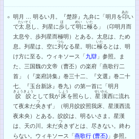
あお
明月 … 明るい月。『楚辞』九弁に「明月を
卬
い
たいそく
ほ
めい
いた
で
太息
し、列星に
歩
して
明
に
極
る」（卬明月而
太息兮、歩列星而極明）とある。太息は、ため
つら
いた
息。列星は、空に
列
なる星。明に
極
るとは、明
け方に至る。ウィキソース「
九辯
」参照。ま
た、三国魏の文帝（曹丕）の楽府「燕歌行二
首」（『楽府詩集』巻三十二、『文選』巻二十
七、『玉台新詠』巻九）の第一首に「明月
きょうきょう
しょう
せいかん
皎皎
として我が
床
を照らし、
星漢
西に流れ
つ
て夜未だ
央
きず」（明月皎皎照我床、星漢西流
夜未央）とある。皎皎は、明るいさま。星漢
つ
は、天の川。未だ
央
きずとは、尽きない。終わ
らない。ウィキソース「
燕歌行 (曹丕)
」参照。