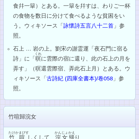
食幷一簞）とある。一簞を幷すは、わりご一杯
の食物を数日に分けて食べるような貧困をい
う。ウィキソース「
詠懷詩五言八十二首
」参
照。
石上 … 岩の上。劉宋の謝霊運「夜石門に宿る
くれ
詩」に「
暝
に雲際の宿に還り、此の石上の月を
弄す」（暝還雲際宿、弄此石上月）とある。ウ
ィキソース「
古詩紀 (四庫全書本)/卷058
」参
照。
竹喧歸浣女
たけ
かまびす
かんじょ
かえ
竹
喧
しくして
浣女
帰
り