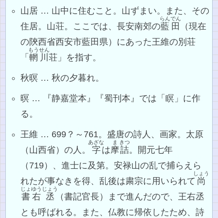
山居 … 山中に住むこと。山ずまい。また、その
らんでん
住居。山荘。ここでは、長安南郊の
藍田
（現在
の陝西省西安市藍田県）にあった王維の別荘
もうせん
「
輞川
荘」を指す。
秋暝 … 秋の夕暮れ。
暝 … 『静嘉堂本』『蜀刊本』では「瞑」に作
る。
王維 … 699？～761。盛唐の詩人、画家。太原
あざな
ま
きつ
（山西省）の人。
字
は
摩
詰
。開元七年
（719）、進士に及第。安禄山の乱で捕らえら
しょう
れたが事なきを得、乱後は粛宗に用いられて
尚
じょ
ゆう
じょう
書
右
丞
（書記官長）まで進んだので、王右丞
とも呼ばれる。また、仏教に帰依したため、詩