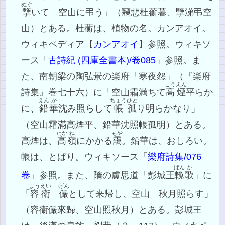
ぬぐ
擥
いて 空山に弔う」（竊悲杜蘅暮、擥涕弔空
山）とある。杜蘅は、植物の名。カンアオイ。
ウィキペディア【
カンアオイ
】参照。ウィキソ
ース「
古詩紀 (四庫全書本)/卷085
」参照。ま
た、南朝梁の陶弘景の楽府「寒夜怨」（『楽府
こうえん
詩集』巻七十六）に「空山霜満ちて
高煙
平らか
えん
か
ちょう
ひと
に、
鉛
華
沈み照らして
帳
孤
り明らかなり」
（空山霜滿高煙平、鉛華沈照帳孤明）とある。
たか
ね
もや
高煙は、
高
嶺
にかかる
靄
。鉛華は、おしろい。
帳は、とばり。ウィキソース「
樂府詩集/076
ばん
か
卷
」参照。また、隋の盧思道「彭城王
輓
歌
」に
ようえい
げん
「
容衛
儼
として来帰し、空山 秋月照らす」
（容衞儼來歸、空山照秋月）とある。彭城王