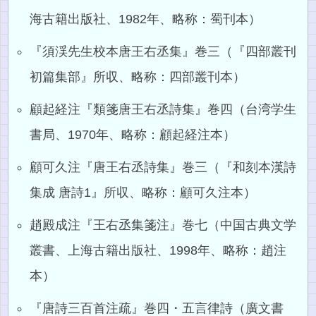
海古籍出版社、1982年、略称：蜀刊本）
『須渓先生校本唐王右丞集』巻三（『四部叢刊
初篇集部』所収、略称：四部叢刊本）
顧起経注『類箋唐王右丞詩集』巻四（台湾学生
書局、1970年、略称：顧起経注本）
顧可久注『唐王右丞詩集』巻三（『和刻本漢詩
集成 唐詩1』所収、略称：顧可久注本）
趙殿成注『王右丞集箋注』巻七（中国古典文学
叢書、上海古籍出版社、1998年、略称：趙注
本）
『唐詩三百首注疏』巻四・五言律詩（廣文書