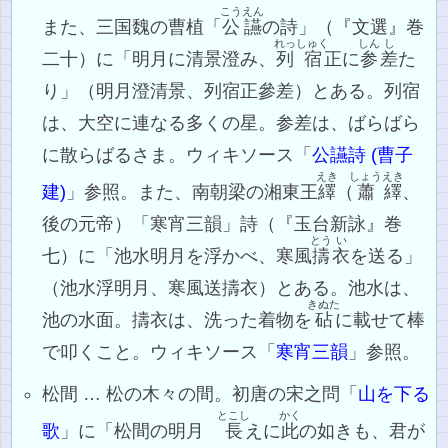
こうえん
また、三国魏の曹植「
公讌
の詩」（『文選』巻
れっ
しゅく
しん
し
二十）に「明月に清景澄み、
列
宿
正に
参
差
た
り」（明月澄清景、列宿正參差）とある。列宿
は、大空に連なる多くの星。参差は、ばらばら
に散らばるさま。ウィキソース「
公讌詩 (曹子
えき
しょう
えき
建)
」参照。また、南朝梁の湘東王
繹
（
蕭
繹
、
後の元帝）「寒宵三韻」詩（『玉台新詠』巻
とう
い
七）に「池水明月を浮かべ、寒風
擣
衣
を送る」
（池水浮明月、寒風送擣衣）とある。池水は、
きぬた
池の水面。擣衣は、洗った着物を
砧
に載せて棒
で叩くこと。ウィキソース「
寒宵三韻
」参照。
松間 … 松の木々の間。初唐の宋之問「
山を下る
とこし
かく
歌
」に「松間の明月
長
えに
此
の如きも、君が