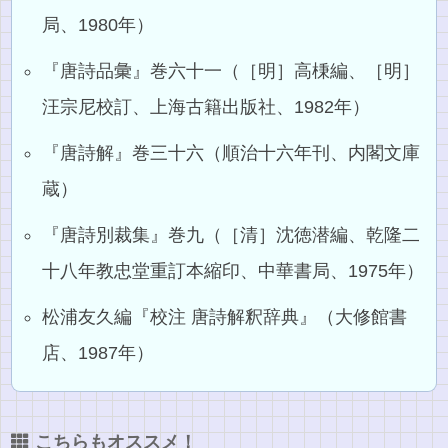
局、1980年）
『唐詩品彙』巻六十一（［明］高棅編、［明］
汪宗尼校訂、上海古籍出版社、1982年）
『唐詩解』巻三十六（順治十六年刊、内閣文庫
蔵）
『唐詩別裁集』巻九（［清］沈徳潜編、乾隆二
十八年教忠堂重訂本縮印、中華書局、1975年）
松浦友久編『校注 唐詩解釈辞典』（大修館書
店、1987年）
こちらもオススメ！