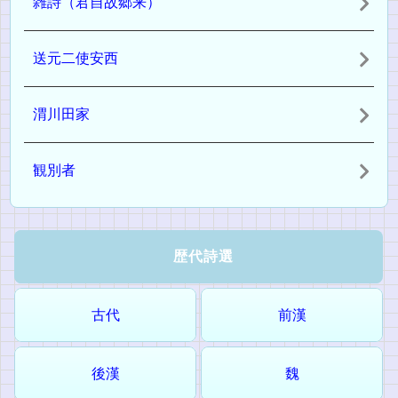
雑詩（君自故郷来）
送元二使安西
渭川田家
観別者
歴代詩選
古代
前漢
後漢
魏