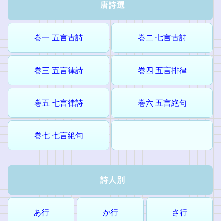
唐詩選
巻一 五言古詩
巻二 七言古詩
巻三 五言律詩
巻四 五言排律
巻五 七言律詩
巻六 五言絶句
巻七 七言絶句
詩人別
あ行
か行
さ行