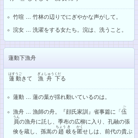
竹喧 … 竹林の辺りでにぎやかな声がして。
浣女 … 洗濯をする女たち。浣は、洗うこと。
蓮動下漁舟
はす
うご
ぎょ
しゅう
くだ
蓮
動
きて
漁
舟
下
る
蓮動 … 蓮の葉が揺れ動いているのは。
ご
漁舟 … 漁師の舟。『顔氏家訓』省事篇に「
伍
うん
員
の漁舟に託し、季布の広柳に入り、孔融の張
ちょう
き
かく
倹を蔵し、孫嵩の
趙
岐
を
匿
せしは、前代の貴ぶ