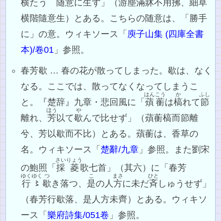
横たう 随意に生ず」（游塵滿牀不用拂、細草
横階隨意生）とある。こちらの随意は、「勝手
に」の意。ウィキソース「
庾子山集 (四庫全書
本)/卷01
」参照。
春芳歇 … 春の花が散ってしまった。歇は、なく
なる。ここでは、散ってなくなってしまうこ
はんこう
か
ふし
と。『楚辞』九章・悲回風に「
薠蘅
は
槁
れて
節
ほう
や
離れ、
芳
以て
歇
んで比せず」（薠蘅槁而節離
兮、芳以歇而不比）とある。薠蘅は、香草の
名。ウィキソース「
楚辭/九章
」参照。また劉宋
さい
りょう
の鮑照「
採
菱
歌七首」（其六）に「春芳
ゆくゆく
つ
こ
まさ
ひと
行〻
歇
き落つ、
是
の人
方
に未だ
斉
しゅうせず」
（春芳行歇落、是人方未齊）とある。ウィキソ
ース「
樂府詩集/051卷
」参照。