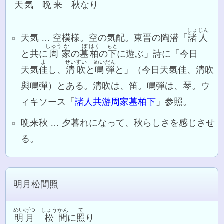
天
気
晩来
秋
なり
しょじん
天気 … 空模様。空の気配。東晋の陶潜「
諸人
しゅう
か
ぼ
はく
もと
と共に
周
家
の
墓
柏
の
下
に遊ぶ」詩に「今日
よ
せいすい
めいだん
天気
佳
し、
清吹
と
鳴弾
と」（今日天氣佳、清吹
與鳴彈）とある。清吹は、笛。鳴弾は、琴。ウ
ィキソース「
諸人共游周家墓柏下
」参照。
晩来秋 … 夕暮れになって、秋らしさを感じさせ
る。
明月松間照
めいげつ
しょう
かん
て
明月
松
間
に
照
り