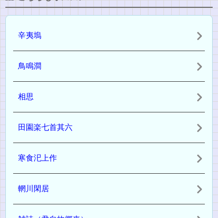
辛夷塢
鳥鳴澗
相思
田園楽七首其六
寒食汜上作
輞川閑居