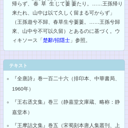
帰らず、
春
草
生
じて
萋萋
たり。……王孫帰り
来たれ、山中は以て久しく留まる可からず」
（王孫遊兮不歸、春草生兮萋萋。……王孫兮歸
來、山中兮不可以久留）とあるのに基づく。ウ
ィキソース「
楚辭/招隱士
」参照。
テキスト
『全唐詩』巻一百二十六（排印本、中華書局、
1960年）
『王右丞文集』巻三（静嘉堂文庫蔵、略称：静
嘉堂本）
『王摩詰文集』巻五（宋蜀刻本唐人集叢刊、上