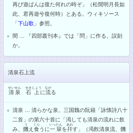
再び遊ばんは復た何れの時ぞ」（松閒明月長如
此、君再遊兮復何時）とある。ウィキソース
「
下山歌
」参照。
間 … 『四部叢刊本』では「問」に作る。誤刻
か。
清泉石上流
せいせん
せき
じょう
なが
清泉
石
上
に
流
る
清泉 … 清らかな泉。三国魏の阮籍「詠懐詩八十
二首」の第六十首に「渇しても清泉の流れに飲
う
くら
いったん
あわ
み、
饑
え
食
うに
一簞
を
幷
す」（渇飮清泉流、饑