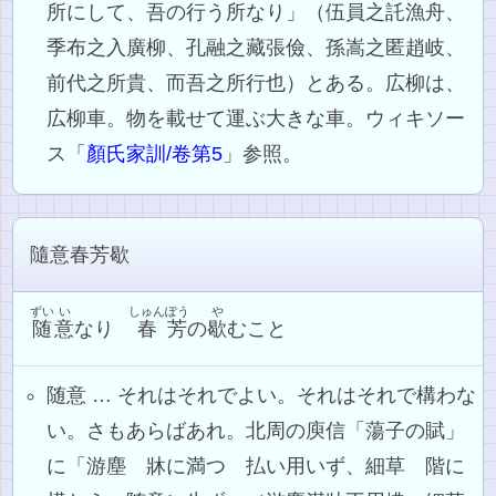
所にして、吾の行う所なり」（伍員之託漁舟、
季布之入廣柳、孔融之藏張儉、孫嵩之匿趙岐、
前代之所貴、而吾之所行也）とある。広柳は、
広柳車。物を載せて運ぶ大きな車。ウィキソー
ス「
顏氏家訓/卷第5
」参照。
隨意春芳歇
ずい
い
しゅん
ぽう
や
随
意
なり
春
芳
の
歇
むこと
随意 … それはそれでよい。それはそれで構わな
い。さもあらばあれ。北周の庾信「蕩子の賦」
に「游塵 牀に満つ 払い用いず、細草 階に