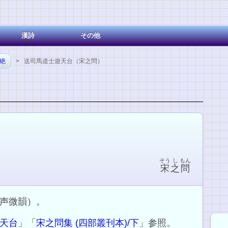
漢詩
その他
七絶
> 送司馬道士遊天台（宋之問）
そう
し
もん
宋
之
問
声微韻）。
天台
」「
宋之問集 (四部叢刊本)/下
」参照。