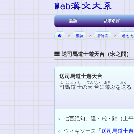
論語
故事名言
>
漢詩
>
唐詩選
>
巻七 
送司馬道士遊天台（宋之問）
送司馬道士遊天台
しば
どう
し
てんだい
あそ
おく
司馬
道
士
の
天台
に
遊
ぶを
送
る
七言絶句。違・飛・歸（上平
ウィキソース「
送司馬道士遊