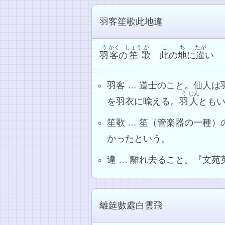
羽客笙歌此地違
う
かく
しょう
か
こ
ち
たが
羽
客
の
笙
歌
此
の
地
に
違
い
羽客 … 道士のこと。仙人
う
じん
を羽衣に喩える。
羽
人
とも
笙歌 … 笙（管楽器の一種
かったという。
違 … 離れ去ること。『文
離筵數處白雲飛