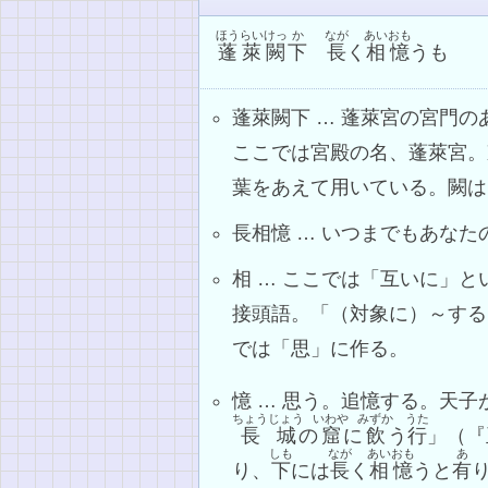
ほうらい
けっ
か
なが
あい
おも
蓬萊
闕
下
長
く
相
憶
うも
蓬萊闕下 … 蓬萊宮の宮門
ここでは宮殿の名、蓬萊宮。
葉をあえて用いている。闕は
長相憶 … いつまでもあな
相 … ここでは「互いに」
接頭語。「（対象に）～する
では「思」に作る。
憶 … 思う。追憶する。天
ちょうじょう
いわや
みずか
うた
長城
の
窟
に
飲
う
行
」（『
しも
なが
あい
おも
あ
り、
下
には
長
く
相
憶
うと
有