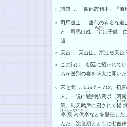
詩題 … 『四部叢刊本』『
司馬道士 … 唐代の有名な
あざな
と。司馬は姓、
字
は子微、
照。
天台 … 天台山。浙江省天
この詩は、朝廷に招かれてい
ちが送別の宴を盛大に開いた
宋之問 … 656？～712。初
かく
人。一説に
虢
州弘農県（河南
ようけ
第。則天武后に召されて
楊
ほう
しんない
ぐぶ
奉
宸内
供奉
などを歴任した
んだ。沈佺期とともに七言律