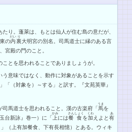
のあたり。蓬萊は、もとは仙人が住む島の意だが、
だい
り
東の
内
裏
大明宮の別名。司馬道士に縁のある言
、宮殿の門のこと。
たのことを思われることでありましょうが。
という意味ではなく、動作に対象があることを示す
」「（対象を）～する」と訳す。『文苑英華』
うま
子が司馬道士を思われること。漢の古楽府「
馬
を
かみ
さん
しょく
くわ
あ
玉台新詠』巻一）に「
上
には
餐
食
を
加
えよと
有
り」（上有加餐食、下有長相憶）とある。ウィキ