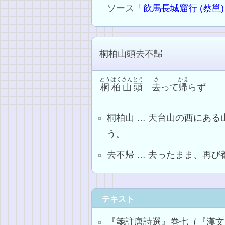
ソース「
飲馬長城窟行 (蔡邕)
桐柏山頭去不歸
とうはく
さんとう
さ
かえ
桐柏
山頭
去
って
帰
らず
桐柏山 … 天台山の西にあ
う。
去不帰 … 去ったまま、再
テキスト
『箋註唐詩選』巻七（『漢文大