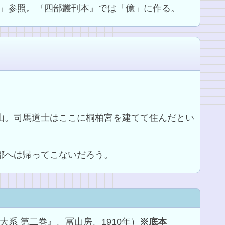
」参照。『四部叢刊本』では「億」に作る。
る山。司馬道士はここに桐柏宮を建てて住んだとい
び都へは帰ってこないだろう。
系 第二巻』、冨山房、1910年）
※底本