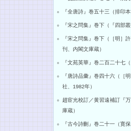
『全唐詩』巻五十三（排印本、
『宋之問集』巻下（『四部叢
『宋之問集』巻下（［明］許
刊、内閣文庫蔵）
『文苑英華』巻二百二十七（
『唐詩品彙』巻四十六（［明
社、1982年）
趙宦光校訂／黄習遠補訂『万
庫蔵）
『古今詩刪』巻二十一（寛保