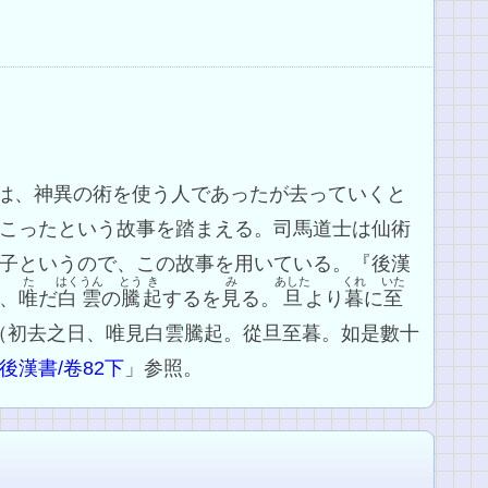
は、神異の術を使う人であったが去っていくと
こったという故事を踏まえる。司馬道士は仙術
子というので、この故事を用いている。『後漢
た
はくうん
とう
き
み
あした
くれ
いた
、
唯
だ
白雲
の
騰
起
するを
見
る。
旦
より
暮
に
至
（初去之日、唯見白雲騰起。從旦至暮。如是數十
後漢書/卷82下
」参照。