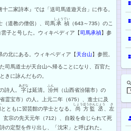
前唐十二家詩本』では「送司馬道遊天台」に作る。
しょう
てい
道士（道教の僧侶）、司馬
承
禎
（643～735）のこ
白雲子と号した。ウィキペディア【
司馬承禎
】参
台県の北にある。ウィキペディア【
天台山
】参照。
た司馬道士が天台山へ帰ることになり、百官た
ときに詠んだもの。
あざな
ふん
唐の詩人。
字
は延清。
汾
州（山西省汾陽市）の
省霊宝市）の人。上元二年（675）、進士に及
い
しょう
ほう
かん
じょう
さ
炯
とともに習芸館の学士となる。
尚
方
監
丞
、
左
。玄宗の先天元年（712）、自殺を命じられて死
詩の定型を作り出し、「沈宋」と呼ばれた。