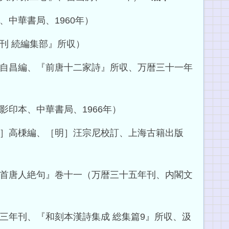
中華書局、1960年）
刊 続編集部』所収）
自昌編、『前唐十二家詩』所収、万暦三十一年
影印本、中華書局、1966年）
］高棅編、［明］汪宗尼校訂、上海古籍出版
首唐人絶句』巻十一（万暦三十五年刊、内閣文
三年刊、『和刻本漢詩集成 総集篇9』所収、汲