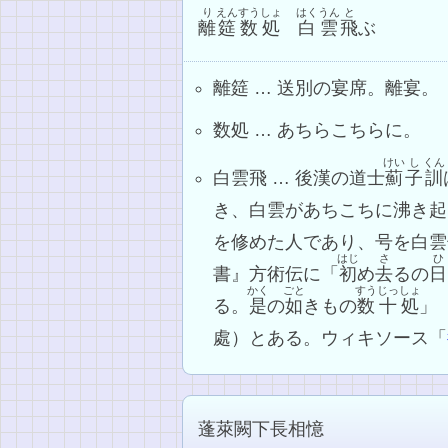
り
えん
すうしょ
はくうん
と
離
筵
数処
白雲
飛
ぶ
離筵 … 送別の宴席。離宴。
数処 … あちらこちらに。
けい
し
くん
白雲飛 … 後漢の道士
薊
子
訓
き、白雲があちこちに沸き起
を修めた人であり、号を白雲
はじ
さ
ひ
書』方術伝に「
初
め
去
るの
日
かく
ごと
すうじっしょ
る。
是
の
如
きもの
数十処
」
處）とある。ウィキソース「
蓬萊闕下長相憶