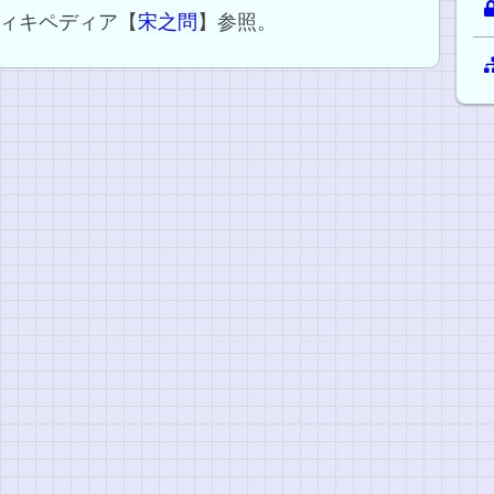
ィキペディア【
宋之問
】参照。