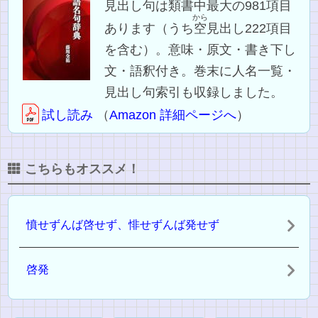
見出し句は類書中最大の981項目
から
あります（うち
空
見出し222項目
を含む）。意味・原文・書き下し
文・語釈付き。巻末に人名一覧・
見出し句索引も収録しました。
試し読み
（
Amazon 詳細ページへ
）
こちらもオススメ！
憤せずんば啓せず、悱せずんば発せず
啓発