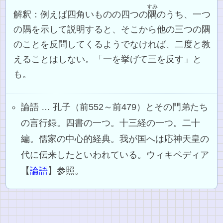
すみ
解釈：例えば四角いものの四つの
隅
のうち、一つ
の隅を示して説明すると、そこから他の三つの隅
のことを反問してくるようでなければ、二度と教
えることはしない。「一を挙げて三を反す」と
も。
論語 … 孔子（前552～前479）とその門弟たち
の言行録。四書の一つ。十三経の一つ。二十
編。儒家の中心的経典。我が国へは応神天皇の
代に伝来したといわれている。ウィキペディア
【
論語
】参照。