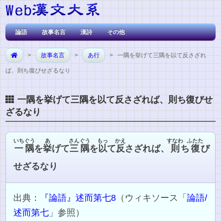
論語
故事名言
漢詩
その他
>
故事名言
>
あ行
> 一隅を挙げて三隅を以て反さざれ
ば、則ち復びせざるなり
一隅を挙げて三隅を以て反さざれば、則ち復びせ
ざるなり
いちぐう
あ
さんぐう
もっ
かえ
すなわ
ふたた
一隅
を
挙
げて
三隅
を
以
て
反
さざれば、
則
ち
復
び
せざるなり
出典：
『論語』述而第七8
（ウィキソース「
論語/
述而第七
」参照）