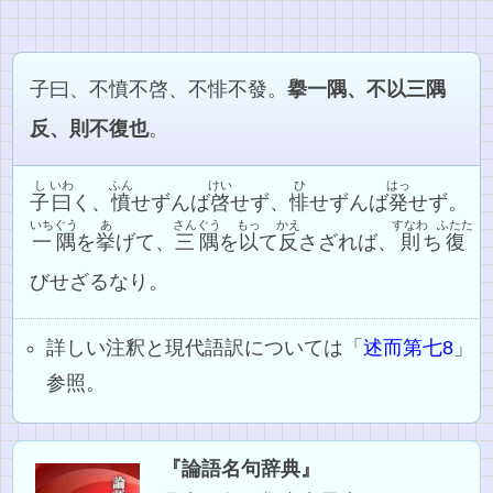
子曰、不憤不啓、不悱不發。
擧一隅、不以三隅
反、則不復也
。
し
いわ
ふん
けい
ひ
はっ
子
曰
く、
憤
せずんば
啓
せず、
悱
せずんば
発
せず。
いちぐう
あ
さんぐう
もっ
かえ
すなわ
ふたた
一隅
を
挙
げて、
三隅
を
以
て
反
さざれば、
則
ち
復
びせざるなり。
詳しい注釈と現代語訳については「
述而第七8
」
参照。
『論語名句辞典』