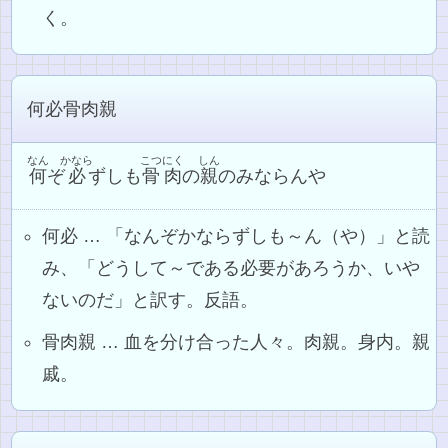
く。
何必骨肉親
なん
かなら
こつにく
しん
何
ぞ
必
ずしも
骨肉
の
親
のみならんや
何必 … 「なんぞかならずしも～ん（や）」と読
み、「どうして～である必要があろうか、いや
ないのだ」と訳す。反語。
骨肉親 … 血を分け合った人々。肉親。身内。親
戚。