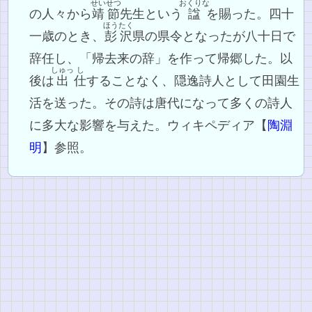
せいせつ
おくりな
の人々から
靖節
先生という
諡
を賜った。四十
ほうたく
一歳のとき、
彭沢
県の県令となったが八十日で
辞任し、「帰去来の辞」を作って帰郷した。以
しゅっ
し
後は
出
仕
することなく、隠逸詩人として田園生
活を送った。その詩は唐代になって多くの詩人
に多大な影響を与えた。ウィキペディア【
陶淵
明
】参照。