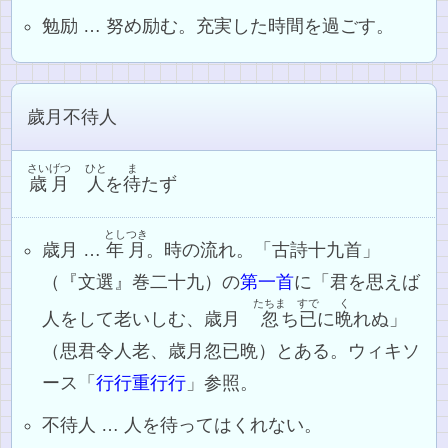
勉励 … 努め励む。充実した時間を過ごす。
歲月不待人
さいげつ
ひと
ま
歳月
人
を
待
たず
としつき
歳月 …
年月
。時の流れ。「古詩十九首」
（『文選』巻二十九）の
第一首
に「君を思えば
たちま
すで
く
人をして老いしむ、歳月
忽
ち
已
に
晩
れぬ」
（思君令人老、歳月忽已晩）とある。ウィキソ
ース「
行行重行行
」参照。
不待人 … 人を待ってはくれない。