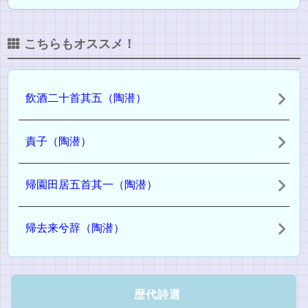
こちらもオススメ！
飲酒二十首其五（陶潜）
責子（陶潜）
帰園田居五首其一（陶潜）
帰去来兮辞（陶潜）
歴代詩選