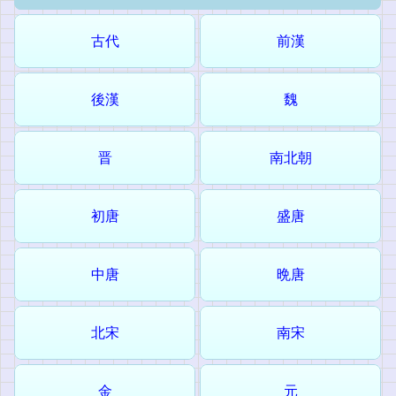
古代
前漢
後漢
魏
晋
南北朝
初唐
盛唐
中唐
晩唐
北宋
南宋
金
元