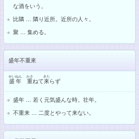
な酒をいう。
比隣 … 隣り近所。近所の人々。
聚 … 集める。
盛年不重來
せいねん
かさ
きた
盛年
重
ねて
来
らず
盛年 … 若く元気盛んな時。壮年。
不重来 … 二度とやって来ない。