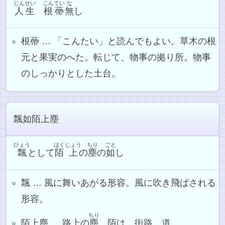
じんせい
こんてい
な
人生
根蔕
無
し
根蔕 … 「こんたい」と読んでもよい。草木の根
元と果実のへた。転じて、物事の拠り所。物事
のしっかりとした土台。
飄如陌上塵
ひょう
はく
じょう
ちり
ごと
飄
として
陌
上
の
塵
の
如
し
飄 … 風に舞いあがる形容。風に吹き飛ばされる
形容。
ちり
陌上塵 … 路上の
塵
。陌は、街路。道。