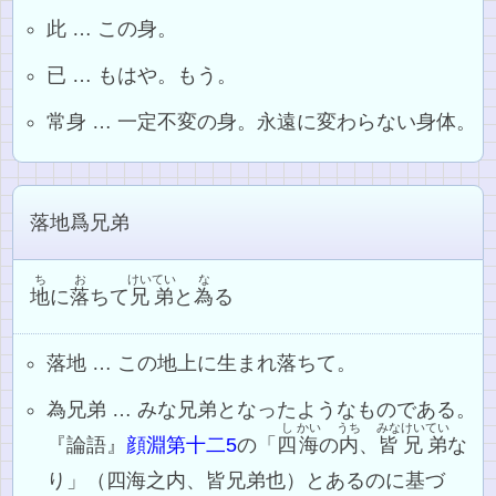
此 … この身。
已 … もはや。もう。
常身 … 一定不変の身。永遠に変わらない身体。
落地爲兄弟
ち
お
けいてい
な
地
に
落
ちて
兄弟
と
為
る
落地 … この地上に生まれ落ちて。
為兄弟 … みな兄弟となったようなものである。
し
かい
うち
みな
けいてい
『論語』
顔淵第十二5
の「
四
海
の
内
、
皆
兄弟
な
り」（四海之内、皆兄弟也）とあるのに基づ