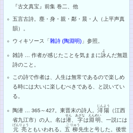
『古文真宝』前集 巻二、他
五言古詩。塵・身・親・鄰・晨・人（上平声真
韻）。
ウィキソース「
雜詩 (陶淵明)
」参照。
よ
雑詩 … 作者が感じたことを気ままに
詠
んだ無題
詩のこと。
この詩で作者は、人生は無常であるので楽しめ
る時には大いに楽しむべきである、と説いてい
る。
じんよう
陶潜 … 365～427。東晋末の詩人。
潯陽
（江西
せん
あざな
えんめい
省九江市）の人。名は
潜
、
字
は
淵明
、一説には
げん
りょう
ご
りゅう
元
亮
ともいわれる。
五
柳
先生と号した。後世