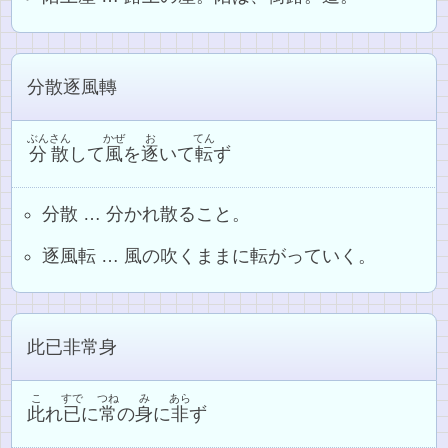
分散逐風轉
ぶんさん
かぜ
お
てん
分散
して
風
を
逐
いて
転
ず
分散 … 分かれ散ること。
逐風転 … 風の吹くままに転がっていく。
此已非常身
こ
すで
つね
み
あら
此
れ
已
に
常
の
身
に
非
ず