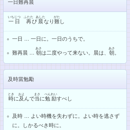
一日難再晨
いちじつ
ふたた
あした
がた
一日
再
び
晨
なり
難
し
一日 … 一日に。一日のうちで。
あさ
あさ
難再晨 …
朝
は二度やって来ない。晨は、
朝
。
及時當勉勵
とき
およ
まさ
べんれい
時
に
及
んで
当
に
勉励
すべし
及時 … よい時機を失わずに。よい時を逃さず
に。しかるべき時に。