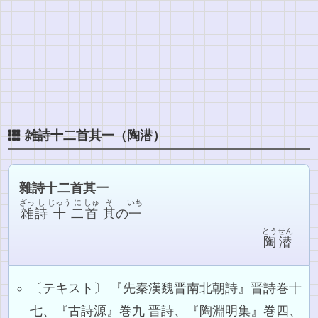
雑詩十二首其一（陶潜）
雜詩十二首其一
ざっ
し
じゅう
に
しゅ
そ
いち
雑
詩
十
二
首
其
の
一
とう
せん
陶
潜
〔テキスト〕 『先秦漢魏晋南北朝詩』晋詩巻十
七、『古詩源』巻九 晋詩、『陶淵明集』巻四、