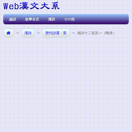
論語
故事名言
漢詩
その他
>
漢詩
>
歴代詩選：晋
> 雑詩十二首其一（陶潜）