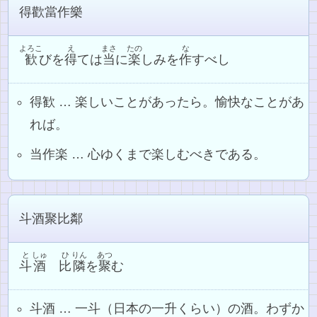
得歡當作樂
よろこ
え
まさ
たの
な
歓
びを
得
ては
当
に
楽
しみを
作
すべし
得歓 … 楽しいことがあったら。愉快なことがあ
れば。
当作楽 … 心ゆくまで楽しむべきである。
斗酒聚比鄰
と
しゅ
ひ
りん
あつ
斗
酒
比
隣
を
聚
む
斗酒 … 一斗（日本の一升くらい）の酒。わずか