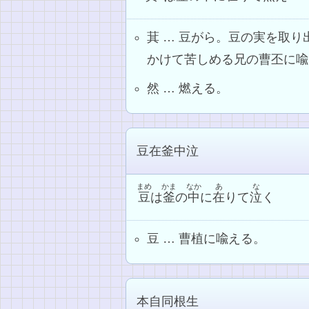
萁 … 豆がら。豆の実を取
かけて苦しめる兄の曹丕に喩
然 … 燃える。
豆在釜中泣
まめ
かま
なか
あ
な
豆
は
釜
の
中
に
在
りて
泣
く
豆 … 曹植に喩える。
本自同根生