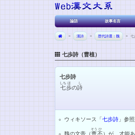
論語
故事名言
>
漢詩
>
歴代詩選：魏
> 七
七歩詩（曹植）
七步詩
しち
ほ
し
七
歩
の
詩
ウィキソース「
七步詩
」参照
そう
ひ
魏の文帝（
曹
丕
）が、才能