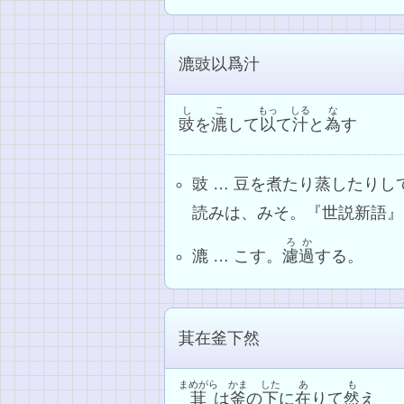
漉豉以爲汁
し
こ
もっ
しる
な
豉
を
漉
して
以
て
汁
と
為
す
豉 … 豆を煮たり蒸したり
読みは、みそ。『世説新語』
ろか
漉 … こす。
濾過
する。
萁在釜下然
まめがら
かま
した
あ
も
萁
は
釜
の
下
に
在
りて
然
え