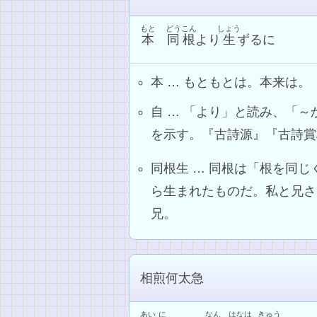
もと
どうこん
しょう
本
同根
より
生
ずるに
本 … もともとは。本来は。
自 … 「より」と読み、「
を示す。『古詩源』『古詩賞
同根生 … 同根は「根を同
ら生まれたものだ。私と兄さ
兄。
相煎何太急
あい
に
なん
はなは
きゅう