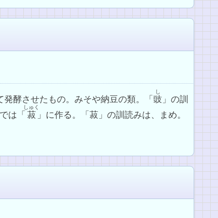
し
して発酵させたもの。みそや納豆の類。「
豉
」の訓
しゅく
では「
菽
」に作る。「菽」の訓読みは、まめ。