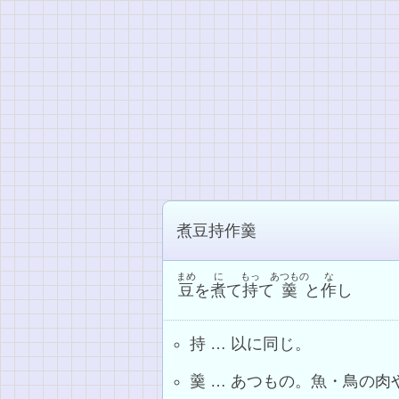
煮豆持作羹
まめ
に
もっ
あつもの
な
豆
を
煮
て
持
て
羹
と
作
し
持 … 以に同じ。
羹 … あつもの。魚・鳥の