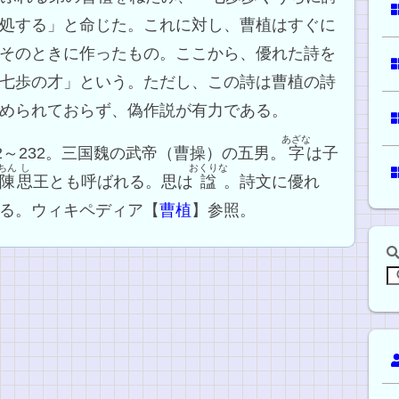
処する」と命じた。これに対し、曹植はすぐに
そのときに作ったもの。ここから、優れた詩を
七歩の才」という。ただし、この詩は曹植の詩
められておらず、偽作説が有力である。
あざな
92～232。三国魏の武帝（曹操）の五男。
字
は子
ちん
し
おくりな
陳
思
王とも呼ばれる。思は
諡
。詩文に優れ
る。ウィキペディア【
曹植
】参照。