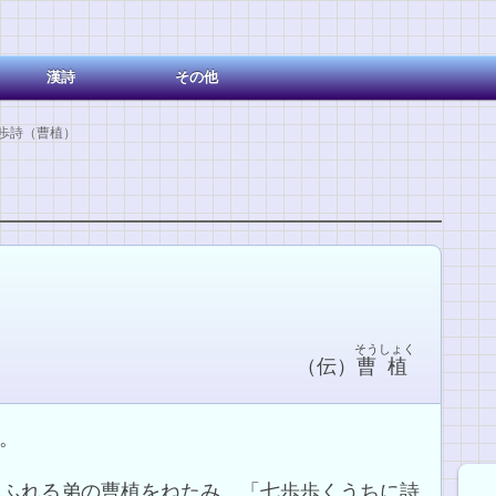
漢詩
その他
歩詩（曹植）
そう
しょく
（伝）
曹
植
。
あふれる弟の曹植をねたみ、「七歩歩くうちに詩