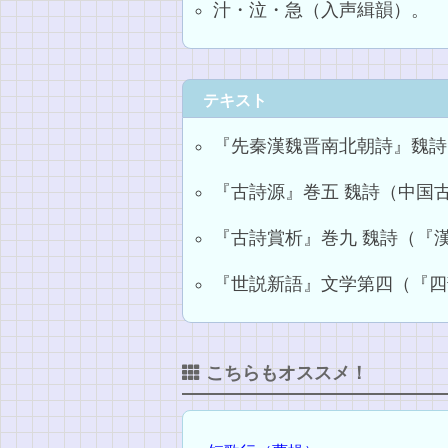
汁・泣・急（入声緝韻）。
テキスト
『先秦漢魏晋南北朝詩』魏詩 
『古詩源』巻五 魏詩（中国古
『古詩賞析』巻九 魏詩（『漢
『世説新語』文学第四（『四
こちらもオススメ！