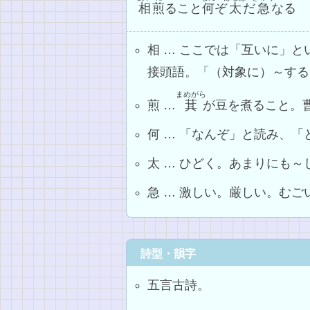
相
煎
ること
何
ぞ
太
だ
急
なる
相 … ここでは「互いに」
接頭語。「（対象に）～する
まめがら
煎 …
萁
が豆を煮ること。
何 … 「なんぞ」と読み、
太 … ひどく。あまりにも～
急 … 激しい。厳しい。むご
詩型・韻字
五言古詩。