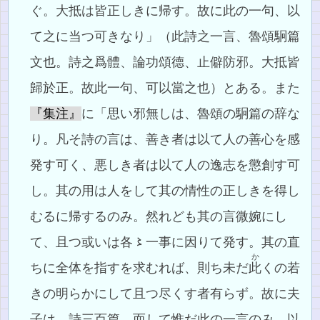
ぐ。大抵は皆正しきに帰す。故に此の一句、以
て之に当つ可きなり」（此詩之一言、魯頌駉篇
文也。詩之爲體、論功頌德、止僻防邪。大抵皆
歸於正。故此一句、可以當之也）とある。また
『集注』
に「思い邪無しは、魯頌の駉篇の辞な
り。凡そ詩の言は、善き者は以て人の善心を感
発す可く、悪しき者は以て人の逸志を懲創す可
し。其の用は人をして其の情性の正しきを得し
むるに帰するのみ。然れども其の言微婉にし
て、且つ或いは各〻一事に因りて発す。其の直
か
ちに全体を指すを求むれば、則ち未だ
此
くの若
きの明らかにして且つ尽くす者有らず。故に夫
子は、詩三百篇、而して惟だ此の一言のみ、以