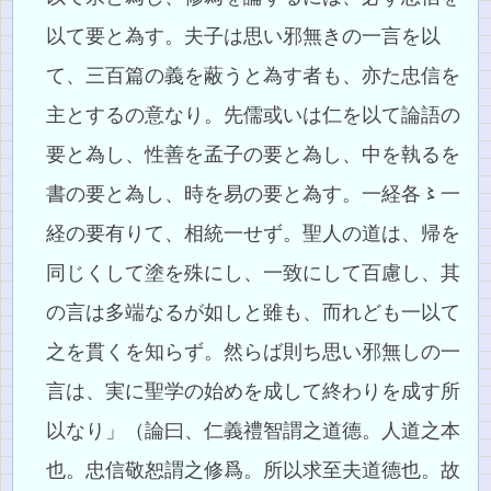
以て要と為す。夫子は思い邪無きの一言を以
て、三百篇の義を蔽うと為す者も、亦た忠信を
主とするの意なり。先儒或いは仁を以て論語の
要と為し、性善を孟子の要と為し、中を執るを
書の要と為し、時を易の要と為す。一経各〻一
経の要有りて、相統一せず。聖人の道は、帰を
同じくして塗を殊にし、一致にして百慮し、其
の言は多端なるが如しと雖も、而れども一以て
之を貫くを知らず。然らば則ち思い邪無しの一
言は、実に聖学の始めを成して終わりを成す所
以なり」（論曰、仁義禮智謂之道德。人道之本
也。忠信敬恕謂之修爲。所以求至夫道德也。故