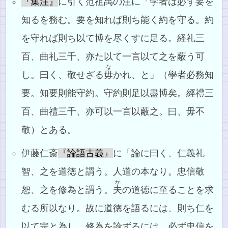
『集注』
に引く范祖禹の注に「学者は必ず要を
知るを務む。要を知れば則ち能く約を守る。約
を守れば則ち以て博を尽くすに足る。経礼三
百、曲礼三千、亦た以て一言以て之を蔽う可
な
し。曰く、敬せざる
毋
かれ、と」（學者必務知
要。知要則能守約。守約則足以盡博矣。經禮三
百、曲禮三千、亦可以一言以蔽之。曰、毋不
敬）とある。
伊藤仁斎
『論語古義』
に「論に曰く、仁義礼
智、之を道徳と謂う。人道の本なり。忠信敬
か
恕、之を修為と謂う。
夫
の道徳に至ることを求
むる所以なり。故に道徳を語るには、則ち仁を
以て宗と為し、修為を論ずるには、必ず忠信を