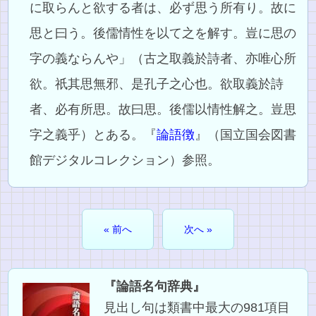
に取らんと欲する者は、必ず思う所有り。故に
思と曰う。後儒情性を以て之を解す。豈に思の
字の義ならんや」（古之取義於詩者、亦唯心所
欲。祇其思無邪、是孔子之心也。欲取義於詩
者、必有所思。故曰思。後儒以情性解之。豈思
字之義乎）とある。『
論語徴
』（国立国会図書
館デジタルコレクション）参照。
« 前へ
次へ »
『論語名句辞典』
見出し句は類書中最大の981項目