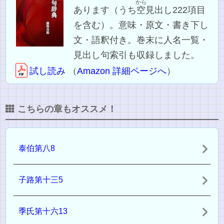
から
あります（うち
空
見出し222項目
を含む）。意味・原文・書き下し
文・語釈付き。巻末に人名一覧・
見出し句索引も収録しました。
試し読み
（
Amazon 詳細ページへ
）
こちらの章もオススメ！
泰伯第八8
子路第十三5
季氏第十六13