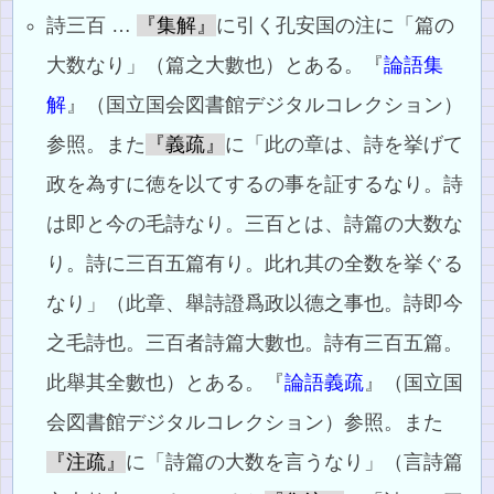
詩三百 …
『集解』
に引く孔安国の注に「篇の
大数なり」（篇之大數也）とある。『
論語集
解
』（国立国会図書館デジタルコレクション）
参照。また
『義疏』
に「此の章は、詩を挙げて
政を為すに徳を以てするの事を証するなり。詩
は即と今の毛詩なり。三百とは、詩篇の大数な
り。詩に三百五篇有り。此れ其の全数を挙ぐる
なり」（此章、舉詩證爲政以德之事也。詩即今
之毛詩也。三百者詩篇大數也。詩有三百五篇。
此舉其全數也）とある。『
論語義疏
』（国立国
会図書館デジタルコレクション）参照。また
『注疏』
に「詩篇の大数を言うなり」（言詩篇