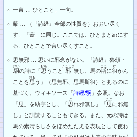
一言 … ひとこと。一句。
蔽 … （『詩経』全部の性質を）おおい尽く
す。「蓋」に同じ。ここでは、ひとまとめにす
る。ひとことで言い尽くすこと。
思無邪 … 思いに邪念がない。『詩経』魯頌・
けい
おも
よこしま
ここ
ゆ
駉
の詩に「
思
うこと
邪
無し、馬の
斯
に
徂
かん
おも
ことを
思
う」（思無邪、思馬斯徂）とあるのに
基づく。ウィキソース「
詩經/駉
」参照。なお
こ
ここ
「思」を助字とし、「
思
れ邪無し」「
思
に邪無
し」と訓読することもできる。また、元の詩は
馬の素晴らしさをほめたたえる表現として使わ