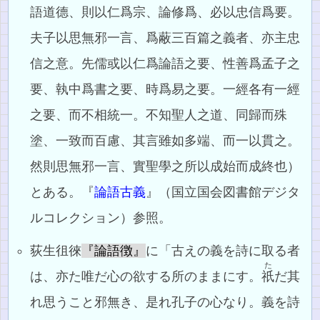
語道德、則以仁爲宗、論修爲、必以忠信爲要。
夫子以思無邪一言、爲蔽三百篇之義者、亦主忠
信之意。先儒或以仁爲論語之要、性善爲孟子之
要、執中爲書之要、時爲易之要。一經各有一經
之要、而不相統一。不知聖人之道、同歸而殊
塗、一致而百慮、其言雖如多端、而一以貫之。
然則思無邪一言、實聖學之所以成始而成終也）
とある。『
論語古義
』（国立国会図書館デジタ
ルコレクション）参照。
荻生徂徠
『論語徴』
に「古えの義を詩に取る者
た
は、亦た唯だ心の欲する所のままにす。
祇
だ其
れ思うこと邪無き、是れ孔子の心なり。義を詩