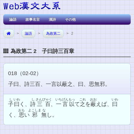
論語
故事名言
漢詩
その他
>
論語
>
為政第二
> 2
為政第二 2 子曰詩三百章
018（02-02）
子曰、詩三百、一言以蔽之、曰、思無邪。
し
いわ
し
さんびゃく
いちげん
もっ
これ
おお
いわ
子
曰
く、
詩
三百
、
一言
以
て
之
を
蔽
えば、
曰
おも
よこしま
な
く、
思
い
邪
無
し。