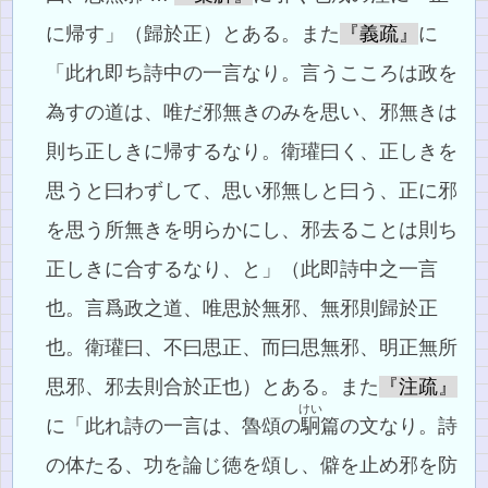
に帰す」（歸於正）とある。また
『義疏』
に
「此れ即ち詩中の一言なり。言うこころは政を
為すの道は、唯だ邪無きのみを思い、邪無きは
則ち正しきに帰するなり。衛瓘曰く、正しきを
思うと曰わずして、思い邪無しと曰う、正に邪
を思う所無きを明らかにし、邪去ることは則ち
正しきに合するなり、と」（此即詩中之一言
也。言爲政之道、唯思於無邪、無邪則歸於正
也。衛瓘曰、不曰思正、而曰思無邪、明正無所
思邪、邪去則合於正也）とある。また
『注疏』
けい
に「此れ詩の一言は、魯頌の
駉
篇の文なり。詩
の体たる、功を論じ徳を頌し、僻を止め邪を防