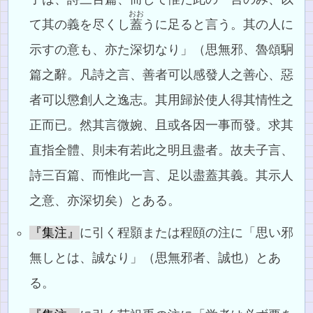
おお
て其の義を尽くし
蓋
うに足ると言う。其の人に
示すの意も、亦た深切なり」（思無邪、魯頌駉
篇之辭。凡詩之言、善者可以感發人之善心、惡
者可以懲創人之逸志。其用歸於使人得其情性之
正而已。然其言微婉、且或各因一事而發。求其
直指全體、則未有若此之明且盡者。故夫子言、
詩三百篇、而惟此一言、足以盡蓋其義。其示人
之意、亦深切矣）とある。
『集注』
に引く程顥または程頤の注に「思い邪
無しとは、誠なり」（思無邪者、誠也）とあ
る。