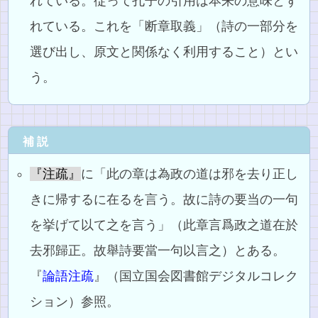
れている。従って孔子の引用は本来の意味とず
れている。これを「断章取義」（詩の一部分を
選び出し、原文と関係なく利用すること）とい
う。
補説
『注疏』
に「此の章は為政の道は邪を去り正し
きに帰するに在るを言う。故に詩の要当の一句
を挙げて以て之を言う」（此章言爲政之道在於
去邪歸正。故舉詩要當一句以言之）とある。
『
論語注疏
』（国立国会図書館デジタルコレク
ション）参照。