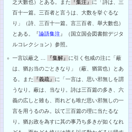
之大數也）とある。また
『集注』
に「詩は、三
百十一篇。三百者と言うは、大数を挙ぐるな
り」（詩、三百十一篇。言三百者、舉大數也）
とある。『
論語集注
』（国立国会図書館デジタ
ルコレクション）参照。
一言以蔽之 …
『集解』
に引く包咸の注に「蔽
は、猶お当のごときなり」（蔽、猶當也）とあ
る。また
『義疏』
に「一言は、思い邪無しを謂
うなり。蔽は、当なり。詩は三百篇の多き、六
義の広しと雖も、而れども唯だ思い邪無しの一
言を用うるのみ。以て三百篇の理に当たるな
り。猶お政を為すに其の事乃ち多きが如くなれ