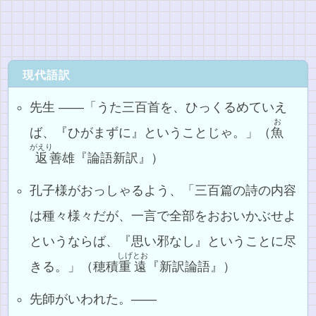
現代語訳
先生 ――「うた三百首を、ひっくるめていえ
お
ば、『ひがまずに』ということじゃ。」（
魚
がえり
返
善雄『論語新訳』）
孔子様がおっしゃるよう、「三百篇の詩の内容
は種々様々だが、一言で全部をおおいかぶせよ
というならば、『思い邪なし』ということに尽
しげとお
きる。」（穂積
重遠
『新訳論語』）
先師がいわれた。――