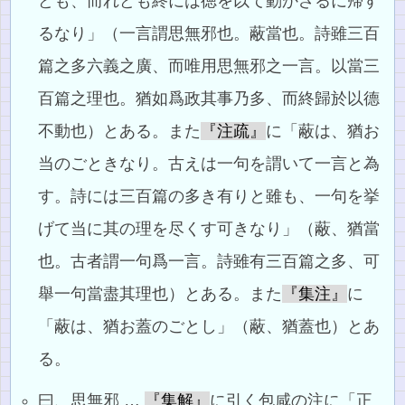
ども、而れども終には徳を以て動かざるに帰す
るなり」（一言謂思無邪也。蔽當也。詩雖三百
篇之多六義之廣、而唯用思無邪之一言。以當三
百篇之理也。猶如爲政其事乃多、而終歸於以德
不動也）とある。また
『注疏』
に「蔽は、猶お
当のごときなり。古えは一句を謂いて一言と為
す。詩には三百篇の多き有りと雖も、一句を挙
げて当に其の理を尽くす可きなり」（蔽、猶當
也。古者謂一句爲一言。詩雖有三百篇之多、可
舉一句當盡其理也）とある。また
『集注』
に
「蔽は、猶お蓋のごとし」（蔽、猶蓋也）とあ
る。
曰、思無邪 …
『集解』
に引く包咸の注に「正