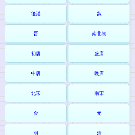
後漢
魏
晋
南北朝
初唐
盛唐
中唐
晩唐
北宋
南宋
金
元
明
清