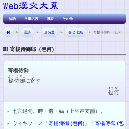
論語
故事名言
漢詩
その他
>
漢詩
>
唐詩選
>
巻七 七絶
> 寄楊侍御郎（包何）
寄楊侍御郎（包何）
寄楊侍御
よう
じ
ぎょ
よ
楊
侍
御
に
寄
す
ほう
か
包
何
七言絶句。時・遺・絲（上平声支韻）。
ウィキソース「
寄楊侍御 (包何)
」「
寄楊侍御 (包