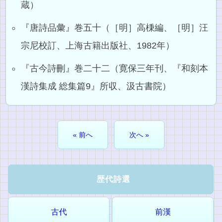
蔵）
『唐詩品彙』巻五十（［明］高棅編、［明］汪
宗尼校訂、上海古籍出版社、1982年）
『古今詩刪』巻二十二（寛保三年刊、『和刻本
漢詩集成 総集篇9』所収、汲古書院）
« 前へ
次へ »
歴代詩選
古代
前漢