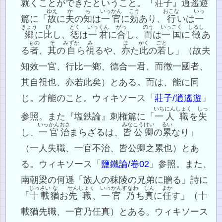
就くことができたということ。『荘子』逍遥遊
ゆえ
か
ち
いっかん
こう
おこな
いっ
篇に「
故
に
夫
の
知
は
一官
に
効
あり、
行
いは
一
きょう
ひ
とく
いっくん
がっ
のう
いっこく
しるし
郷
に
比
し、
徳
は
一君
に
合
し、
而
は
一国
に
徴
あ
もの
そ
みずか
み
ま
かく
ごと
る
者
、
其
の
自
ら
視
るや、
亦
た
此
の
若
し」（故夫
知效一官、行比一鄉、德合一君、而徵一國者、
其自視也、亦若此矣）とある。而は、能に同
じ。才能のこと。ウィキソース「
莊子/逍遙遊
」
いちにん
しょく
しっ
参照。また『塩鉄論』刺権篇に「
一人
職
を
失
いっかん
おさ
みな
こうけい
るい
し、
一官
治
まらざるは、
皆
公卿
の
累
なり」
（一人失職、一官不治、皆公卿之累也）とあ
る。ウィキソース「
鹽鐵論/卷02
」参照。また、
南朝梁の何遜「族人の秣陵の兄弟に贈る」詩に
じっさい
な
せん
しょく
いっかん
すなわ
しん
まか
「
十載
猶
お
先
職
、
一官
乃
ち
真
に
任
す」（十
載猶先職、一官乃任真）とある。ウィキソース