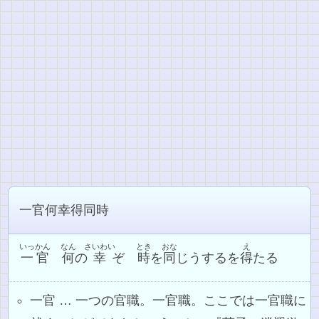
一官何幸得同時
いっかん
なん
さいわい
とき
おな
え
一官
何
の
幸
ぞ
時
を
同
じうするを
得
たる
一官 … 一つの官職。一官職。ここでは一官職に