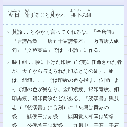
こんにち
ろん
な
よう
か
そ
今日
論
ずること
莫
かれ
腰
下
の
組
莫論 … とやかく言ってくれるな。『全唐詩』
『唐詩品彙』『唐五十家詩集本』『万首唐人絶
句』『文苑英華』では「不論」に作る。
腰下組 … 腰に下げた印綬（官吏に任命された者
が、天子から与えられた印章とその紐）。組
は、組紐。ここでは印綬の色を指す。位階によ
って紐の色が異なり、金印紫綬、銀印青綬、銅
印黒綬、銅印黄綬などがある。『続漢書』輿服
志（『後漢書』に合刻）に「乗輿は黄赤の
綬……諸侯王は赤綬……諸国貴人相国は皆緑
綬……公侯将軍は紫綬……九卿中二千石二千石