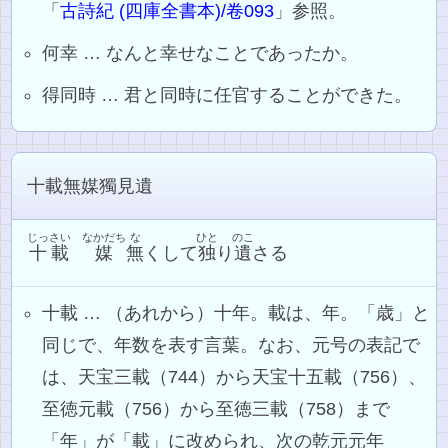
「
古詩紀 (四庫全書本)/卷093
」参照。
何幸 … なんと幸せなことであったか。
得同時 … 君と同時に任官することができた。
十載無媒獨見遺
じっさい
なかだち
な
ひと
のこ
十載
媒
無
くして
独
り
遺
さる
十載 … （あれから）十年。載は、年。「歳」と
同じで、年数を表す言葉。なお、元号の表記で
は、天宝三載（744）から天宝十五載（756）、
至徳元載（756）から至徳三載（758）まで
「年」が「載」に改められ、次の乾元元年