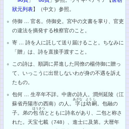
狀元列表
】（中文）参照。
侍御 … 官名。侍御史。宮中の文書を掌り、官吏
の違法を摘発する検察官のこと。
寄 … 詩を人に託して送り届けること。ちなみに
「贈」は、詩を直接手渡すこと。
この詩は、順調に昇進した同僚の楊侍御に贈っ
て、いっこうに出世しないわが身の不遇を訴え
たもの。
包何 … 生卒年不詳。中唐の詩人。潤州延陵（江
あざな
よう
し
蘇省丹陽市の西南）の人。
字
は
幼
嗣
。包融の
ほうきつ
子。弟の
包佶
とともに詩名があり、二包と称さ
れた。天宝七載（748）、進士に及第。大暦年