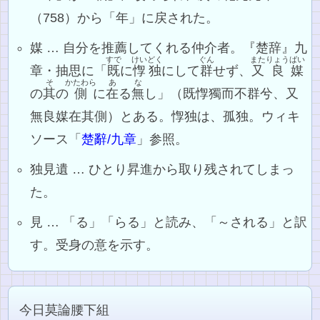
（758）から「年」に戻された。
媒 … 自分を推薦してくれる仲介者。『楚辞』九
すで
けいどく
ぐん
また
りょう
ばい
章・抽思に「
既
に
惸独
にして
群
せず、
又
良
媒
そ
かたわら
あ
な
の
其
の
側
に
在
る
無
し」（既惸獨而不群兮、又
無良媒在其側）とある。惸独は、孤独。ウィキ
ソース「
楚辭/九章
」参照。
独見遺 … ひとり昇進から取り残されてしまっ
た。
見 … 「る」「らる」と読み、「～される」と訳
す。受身の意を示す。
今日莫論腰下組