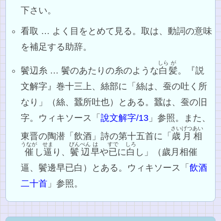
下さい。
看取 … よく目をとめて見る。取は、動詞の意味
を補足する助辞。
しら
が
鬢辺糸 … 鬢のあたりの糸のような
白
髪
。『説
文解字』巻十三上、絲部に「絲は、蚕の吐く所
なり」（絲、蠶所吐也）とある。蠶は、蚕の旧
字。ウィキソース「
說文解字/13
」参照。また、
さいげつ
あい
東晋の陶潜「飲酒」詩の第十五首に「
歳月
相
うなが
せま
びんぺん
は
すで
しろ
催
し
逼
り、
鬢辺
早
や
已
に
白
し」（歲月相催
逼、鬢邊早已白）とある。ウィキソース「
飲酒
二十首
」参照。