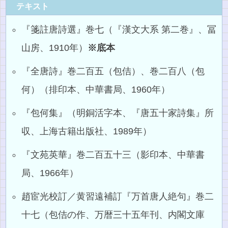
テキスト
『箋註唐詩選』巻七（『漢文大系 第二巻』、冨
山房、1910年）
※底本
『全唐詩』巻二百五（包佶）、巻二百八（包
何）（排印本、中華書局、1960年）
『包何集』（明銅活字本、『唐五十家詩集』所
収、上海古籍出版社、1989年）
『文苑英華』巻二百五十三（影印本、中華書
局、1966年）
趙宦光校訂／黄習遠補訂『万首唐人絶句』巻二
十七（包佶の作、万暦三十五年刊、内閣文庫