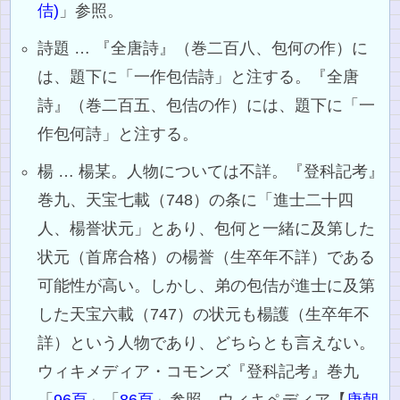
佶)
」参照。
詩題 … 『全唐詩』（巻二百八、包何の作）に
は、題下に「一作包佶詩」と注する。『全唐
詩』（巻二百五、包佶の作）には、題下に「一
作包何詩」と注する。
楊 … 楊某。人物については不詳。『登科記考』
巻九、天宝七載（748）の条に「進士二十四
人、楊誉状元」とあり、包何と一緒に及第した
状元（首席合格）の楊誉（生卒年不詳）である
可能性が高い。しかし、弟の包佶が進士に及第
した天宝六載（747）の状元も楊護（生卒年不
詳）という人物であり、どちらとも言えない。
ウィキメディア・コモンズ『登科記考』巻九
「
96頁
」「
86頁
」参照。ウィキペディア【
唐朝