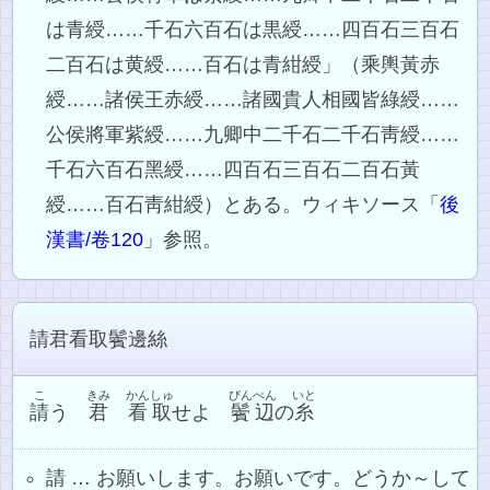
は青綬……千石六百石は黒綬……四百石三百石
二百石は黄綬……百石は青紺綬」（乘輿黃赤
綬……諸侯王赤綬……諸國貴人相國皆綠綬……
公侯將軍紫綬……九卿中二千石二千石靑綬……
千石六百石黑綬……四百石三百石二百石黃
綬……百石靑紺綬）とある。ウィキソース「
後
漢書/卷120
」参照。
請君看取鬢邊絲
こ
きみ
かんしゅ
びんぺん
いと
請
う
君
看取
せよ
鬢辺
の
糸
請 … お願いします。お願いです。どうか～して