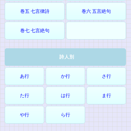
巻五 七言律詩
巻六 五言絶句
巻七 七言絶句
詩人別
あ行
か行
さ行
た行
は行
ま行
や行
ら行