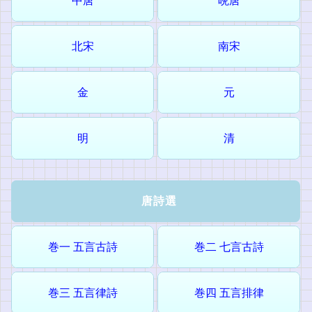
中唐
晩唐
北宋
南宋
金
元
明
清
唐詩選
巻一 五言古詩
巻二 七言古詩
巻三 五言律詩
巻四 五言排律