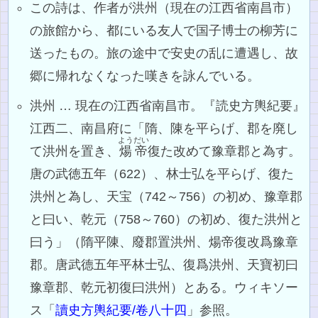
この詩は、作者が洪州（現在の江西省南昌市）
の旅館から、都にいる友人で国子博士の柳芳に
送ったもの。旅の途中で安史の乱に遭遇し、故
郷に帰れなくなった嘆きを詠んでいる。
洪州 … 現在の江西省南昌市。『読史方輿紀要』
江西二、南昌府に「隋、陳を平らげ、郡を廃し
ようだい
て洪州を置き、
煬帝
復た改めて豫章郡と為す。
唐の武徳五年（622）、林士弘を平らげ、復た
洪州と為し、天宝（742～756）の初め、豫章郡
と曰い、乾元（758～760）の初め、復た洪州と
曰う」（隋平陳、廢郡置洪州、煬帝復改爲豫章
郡。唐武德五年平林士弘、復爲洪州、天寶初曰
豫章郡、乾元初復曰洪州）とある。ウィキソー
ス「
讀史方輿紀要/卷八十四
」参照。