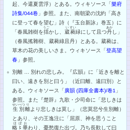
起、今還夏雲浮）とある。ウィキソース「
樂府
詩集/044卷
」参照。また、南朝梁の沈約「高き
に登って春を望む」詩（『玉台新詠』巻五）に
うご
い
すい
あか
「春風雑樹を
揺
かし、
葳
蕤
緑にして且つ
丹
し」
（春風搖雜樹、葳蕤綠且丹）とある。葳蕤は、
草木の花の美しいさま。ウィキソース「
登高望
春
」参照。
別離 … 別れの悲しみ。『広韻』に「近きを離と
曰い、遠きを別と曰う」（近曰離、遠曰別）と
ある。ウィキソース「
廣韻 (四庫全書本)/卷1
」
参照。また『楚辞』九歌・少司命に「悲しきは
せい
べつ
り
生
別
離
より悲しきは莫し」（悲莫悲兮生別離）
とあり、その王逸注に「屈原、神を思うこと
ほぼ
お
略〻
畢
わり、憂愁復た出づ。乃ち長歎して曰