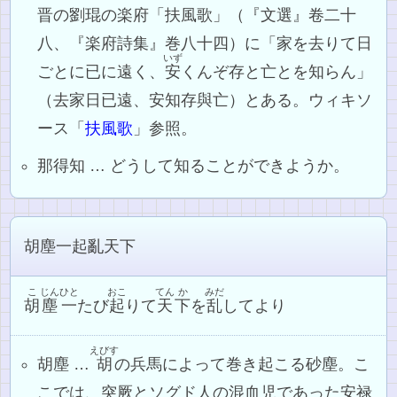
晋の劉琨の楽府「扶風歌」（『文選』卷二十
八、『楽府詩集』巻八十四）に「家を去りて日
いず
ごとに已に遠く、
安
くんぞ存と亡とを知らん」
（去家日已遠、安知存與亡）とある。ウィキソ
ース「
扶風歌
」参照。
那得知 … どうして知ることができようか。
胡塵一起亂天下
こ
じん
ひと
おこ
てん
か
みだ
胡
塵
一
たび
起
りて
天
下
を
乱
してより
えびす
胡塵 …
胡
の兵馬によって巻き起こる砂塵。こ
こでは、突厥とソグド人の混血児であった安禄