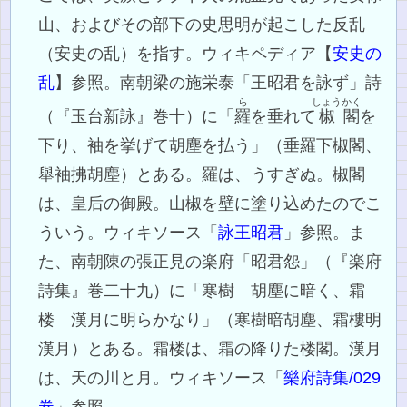
山、およびその部下の史思明が起こした反乱
（安史の乱）を指す。ウィキペディア【
安史の
乱
】参照。南朝梁の施栄泰「王昭君を詠ず」詩
ら
しょう
かく
（『玉台新詠』巻十）に「
羅
を垂れて
椒
閣
を
下り、袖を挙げて胡塵を払う」（垂羅下椒閣、
舉袖拂胡塵）とある。羅は、うすぎぬ。椒閣
は、皇后の御殿。山椒を壁に塗り込めたのでこ
ういう。ウィキソース「
詠王昭君
」参照。ま
た、南朝陳の張正見の楽府「昭君怨」（『楽府
詩集』巻二十九）に「寒樹 胡塵に暗く、霜
楼 漢月に明らかなり」（寒樹暗胡塵、霜樓明
漢月）とある。霜楼は、霜の降りた楼閣。漢月
は、天の川と月。ウィキソース「
樂府詩集/029
卷
」参照。