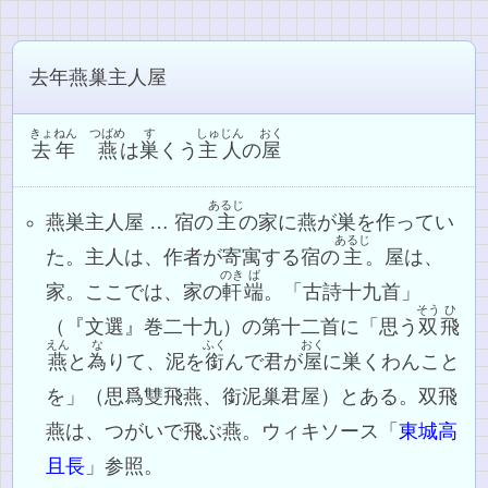
去年燕巢主人屋
きょねん
つばめ
す
しゅじん
おく
去年
燕
は
巣
くう
主人
の
屋
あるじ
燕巣主人屋 … 宿の
主
の家に燕が巣を作ってい
あるじ
た。主人は、作者が寄寓する宿の
主
。屋は、
のき
ば
家。ここでは、家の
軒
端
。「古詩十九首」
そう
ひ
（『文選』巻二十九）の第十二首に「思う
双
飛
えん
な
ふく
おく
燕
と
為
りて、泥を
銜
んで君が
屋
に巣くわんこと
を」（思爲雙飛燕、銜泥巢君屋）とある。双飛
燕は、つがいで飛ぶ燕。ウィキソース「
東城高
且長
」参照。