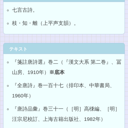
七言古詩。
枝・知・離（上平声支韻）。
テキスト
『箋註唐詩選』巻二（『漢文大系 第二巻』、冨
山房、1910年）
※底本
『全唐詩』巻一百十七（排印本、中華書局、
1960年）
『唐詩品彙』巻三十一（［明］高棅編、［明］
汪宗尼校訂、上海古籍出版社、1982年）