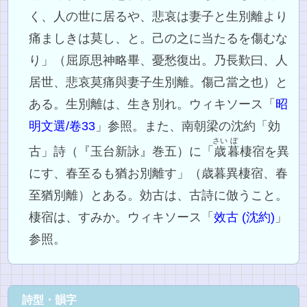
く、人の世に居るや、悲哀は妻子と生別離より
痛ましきは莫し、と。己の之に当たるを傷むな
り」（屈原思神略畢、憂愁復出。乃長歎曰、人
居世、悲哀莫痛與妻子生別離。傷己當之也）と
ある。生別離は、生き別れ。ウィキソース「
昭
明文選/卷33
」参照。また、南朝梁の沈約「効
さい
ぼ
古」詩（『玉台新詠』巻五）に「
歳
暮
棲宿を異
にす、春至るも猶お別離す」（歳暮異棲宿、春
至猶別離）とある。効古は、古詩に倣うこと。
棲宿は、すみか。ウィキソース「
效古 (沈約)
」
参照。
詩型・韻字