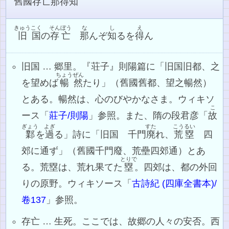
舊國存亡那得知
きゅう
こく
そんぼう
な
し
え
旧
国
の
存亡
那
んぞ
知
るを
得
ん
旧国 … 郷里。『荘子』則陽篇に「旧国旧都、之
ちょう
ぜん
を望めば
暢
然
たり」（舊國舊都、望之暢然）
とある。暢然は、心のびやかなさま。ウィキソ
こ
ース「
莊子/則陽
」参照。また、隋の段君彦「
故
ぎょう
よぎ
すた
こうるい
鄴
を
過
る」詩に「旧国 千門
廃
れ、
荒塁
四
郊に通ず」（舊國千門廢、荒壘四郊通）とあ
とりで
る。荒塁は、荒れ果てた
塁
。四郊は、都の外回
りの原野。ウィキソース「
古詩紀 (四庫全書本)/
卷137
」参照。
存亡 … 生死。ここでは、故郷の人々の安否。西