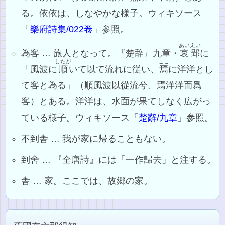
る。依依は、しなやかな様子。ウィキソース
「
樂府詩集/022卷
」参照。
あいえい
為客 … 旅人となって。『楚辞』九章・
哀郢
に
したが
ここ
「風波に
順
いて以て流れに従い、
焉
に洋洋とし
て客と為る」（順風波以從流兮、焉洋洋而爲
客）とある。洋洋は、水面が果てしなく広がっ
ている様子。ウィキソース「
楚辭/九章
」参照。
不到舎 … 我が家に帰ることもない。
到舍 … 『全唐詩』には「一作歸去」と注する。
舎 … 家。ここでは、故郷の家。