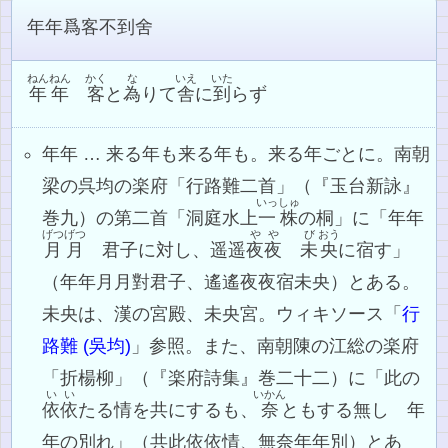
年年爲客不到舍
ねんねん
かく
な
いえ
いた
年年
客
と
為
りて
舎
に
到
らず
年年 … 来る年も来る年も。来る年ごとに。南朝
梁の呉均の楽府「行路難二首」（『玉台新詠』
いっしゅ
巻九）の第二首「洞庭水上
一株
の桐」に「年年
げつげつ
やや
び
おう
月月
君子に対し、遥遥
夜夜
未
央
に宿す」
（年年月月對君子、遙遙夜夜宿未央）とある。
未央は、漢の宮殿、未央宮。ウィキソース「
行
路難 (吳均)
」参照。また、南朝陳の江総の楽府
「折楊柳」（『楽府詩集』巻二十二）に「此の
いい
いかん
依依
たる情を共にするも、
奈
ともする無し 年
年の別れ」（共此依依情、無奈年年別）とあ