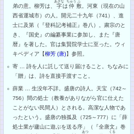
あざな
ちゅう
ふ
弟の意。柳芳は、
字
は
仲
敷
。河東（現在の山
西省運城市）の人。開元二十九年（741）、進
士に及第（『登科記考補正』巻八）。粛宗のと
き、『国史』の編纂事業に参加し、また『唐
暦』を著した。官は集賢院学士に至った。ウィ
キペディア【
柳芳 (唐)
】参照。
寄 … 詩を人に託して送り届けること。ちなみに
「贈」は、詩を直接手渡すこと。
薛業 … 生没年不詳。盛唐の詩人。天宝（742～
756）間の処士（教養がありながら官に仕えた
ことがない民間人）とされる。高潔な人物であ
ったという。盛唐の独孤及（725～777）に「薛
処士業が廬山に遊ぶを送る序」（『全唐文』巻
あつ
くる