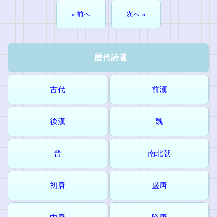
« 前へ
次へ »
歴代詩選
古代
前漢
後漢
魏
晋
南北朝
初唐
盛唐