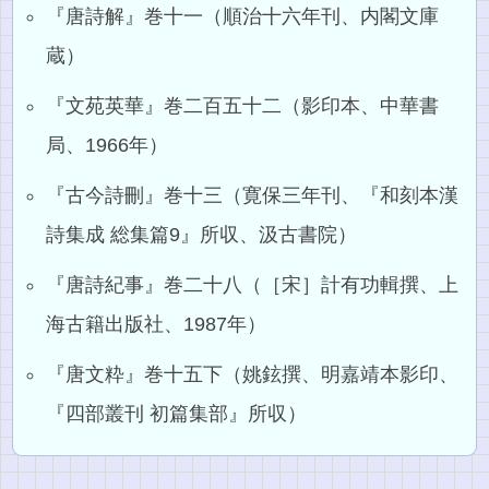
『唐詩解』巻十一（順治十六年刊、内閣文庫
蔵）
『文苑英華』巻二百五十二（影印本、中華書
局、1966年）
『古今詩刪』巻十三（寛保三年刊、『和刻本漢
詩集成 総集篇9』所収、汲古書院）
『唐詩紀事』巻二十八（［宋］計有功輯撰、上
海古籍出版社、1987年）
『唐文粋』巻十五下（姚鉉撰、明嘉靖本影印、
『四部叢刊 初篇集部』所収）