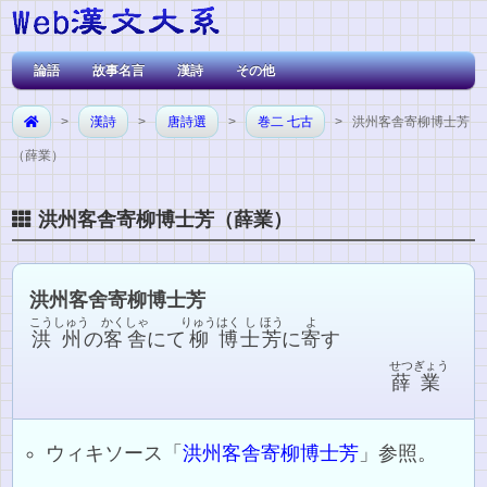
論語
故事名言
漢詩
その他
>
漢詩
>
唐詩選
>
巻二 七古
> 洪州客舎寄柳博士芳
（薛業）
洪州客舎寄柳博士芳（薛業）
洪州客舍寄柳博士芳
こう
しゅう
かくしゃ
りゅう
はく
し
ほう
よ
洪
州
の
客舎
にて
柳
博
士
芳
に
寄
す
せつ
ぎょう
薛
業
ウィキソース「
洪州客舎寄柳博士芳
」参照。