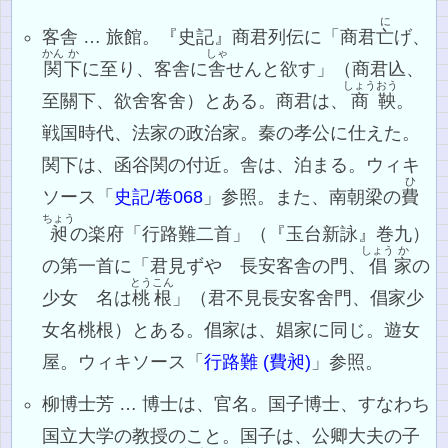
に
客舎 … 旅館。『史記』商君列伝に「商君
亡
げ、
かん
か
しゃ
関
下
に至り、客舎に
舎
せんと欲す」（商君兦、
しょう
おう
至關下、欲舍客舍）とある。商君は、
商
鞅
。
戦国時代、法家の政治家。秦の孝公に仕えた。
関下は、函谷関の付近。舎は、泊まる。ウィキ
ひ
ソース「
史記/卷068
」参照。また、南朝梁の
費
ちょう
昶
の楽府「行路難二首」（『玉台新詠』巻九）
しょう
か
の第一首に「君見ずや 長安客舎の門、
倡
家
の
とうこん
少女 名は
桃根
」（君不見長安客舍門、倡家少
女名桃根）とある。倡家は、娼家に同じ。遊女
屋。ウィキソース「
行路難 (費昶)
」参照。
柳博士芳 … 博士は、官名。国子博士、すなわち
国立大学の教授のこと。国子は、公卿大夫の子