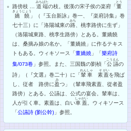
みちばた
とう
路傍枝 …
道端
の枝。後漢の宋子侯の楽府「
董
きょう
じょう
嬌
饒
」（『玉台新詠』巻一、『楽府詩集』巻
みち
七十三）に「洛陽城東の
路
、桃李路傍に生ず」
（洛陽城東路、桃李生路傍）とある。董嬌饒
は、桑摘み娘の名か。「董嬌嬈」に作るテキス
トもある。ウィキソース「
董嬌嬈
」「
樂府詩
こうえん
集/073卷
」参照。また、三国魏の劉楨「
公讌
の
れ
んしゃ
そ
がい
詩」（『文選』巻二十）に「
輦車
素
蓋
を飛ば
み
し、従者 路傍に
盈
つ」（輦車飛素蓋、從者盈
路傍）とある。公讌は、公式の宴会。輦車は、
しゃがい
人が引く車。素蓋は、白い
車蓋
。ウィキソース
「
公讌詩 (劉公幹)
」参照。