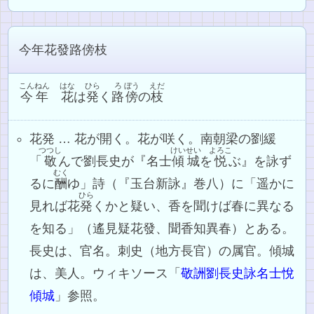
今年花發路傍枝
こんねん
はな
ひら
ろ
ぼう
えだ
今年
花
は
発
く
路
傍
の
枝
花発 … 花が開く。花が咲く。南朝梁の劉緩
つつし
けいせい
よろこ
「
敬
んで劉長史が『名士
傾城
を
悦
ぶ』を詠ず
むく
るに
酬
ゆ」詩（『玉台新詠』巻八）に「遥かに
ひら
見れば花
発
くかと疑い、香を聞けば春に異なる
を知る」（遙見疑花發、聞香知異春）とある。
長史は、官名。刺史（地方長官）の属官。傾城
は、美人。ウィキソース「
敬詶劉長史詠名士悅
傾城
」参照。