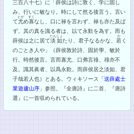
三百八十七）に「薛侯は詩に
敦
く、学に
固
し
み、行いに敏なり。時にして然る後言う。言い
とが
すく
て
尤
め
寡
なし、口に禄を言わず、禄も亦た及ば
ず。其の真を識る者は、以て永歎を為す。而も
たんじょ
か
薛侯は之に居て
淡如
たり、君子なるかな、
若
く
のごとき人や」（薛侯敦於詩、固於學、敏於
行。時然後言。言而寡尤、口弗言祿、祿亦不
及。識其眞者、以爲永歎。而薛侯居之淡如、君
子哉若人也）とある。ウィキソース「
送薛處士
業遊廬山序
」参照。『全唐詩』に二首、『唐詩
選』に一首収められている。