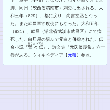
脚、同州（陝西省渭南市）刺史に出される。大
和三年（829）、都に戻り、尚書左丞となっ
た。また武昌軍節度使にもなった。大和五年
（831）、武昌（湖北省武漢市武昌区）にて病
死した。白居易の親友で元白と併称された。伝
おうおう
でん
奇小説『
鶯々
伝
』、詩文集『元氏長慶集』六十
巻がある。ウィキペディア【
元稹
】参照。