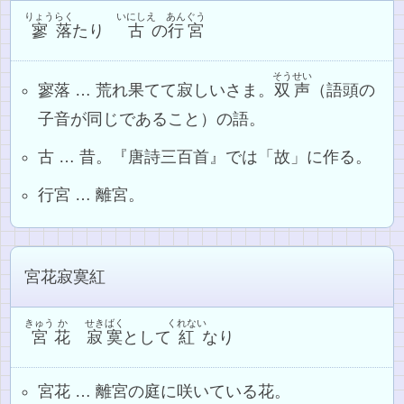
りょう
らく
いにしえ
あんぐう
寥
落
たり
古
の
行宮
そうせい
寥落 … 荒れ果てて寂しいさま。
双声
（語頭の
子音が同じであること）の語。
古 … 昔。『唐詩三百首』では「故」に作る。
行宮 … 離宮。
宮花寂寞紅
きゅう
か
せきばく
くれない
宮
花
寂寞
として
紅
なり
宮花 … 離宮の庭に咲いている花。