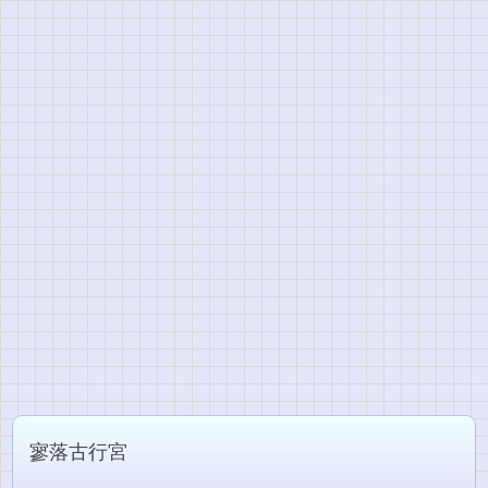
寥落古行宮