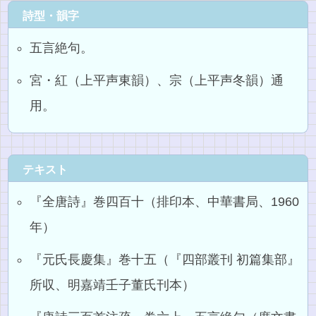
詩型・韻字
五言絶句。
宮・紅（上平声東韻）、宗（上平声冬韻）通
用。
テキスト
『全唐詩』巻四百十（排印本、中華書局、1960
年）
『元氏長慶集』巻十五（『四部叢刊 初篇集部』
所収、明嘉靖壬子董氏刊本）