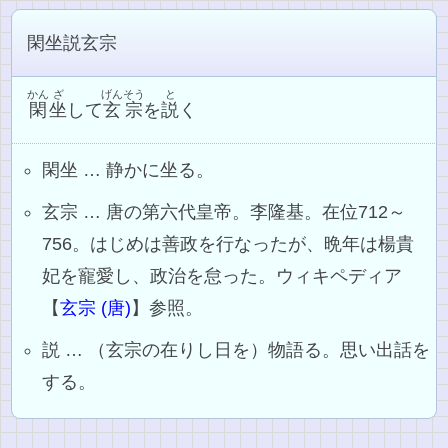
閑坐説玄宗
かん
ざ
げんそう
と
閑
坐
して
玄宗
を
説
く
閑坐 … 静かに坐る。
玄宗 … 唐の第六代皇帝。李隆基。在位712～
756。はじめは善政を行なったが、晩年は楊貴
妃を寵愛し、政治を怠った。ウィキペディア
【
玄宗 (唐)
】参照。
説 … （玄宗の在りし日を）物語る。思い出話を
する。