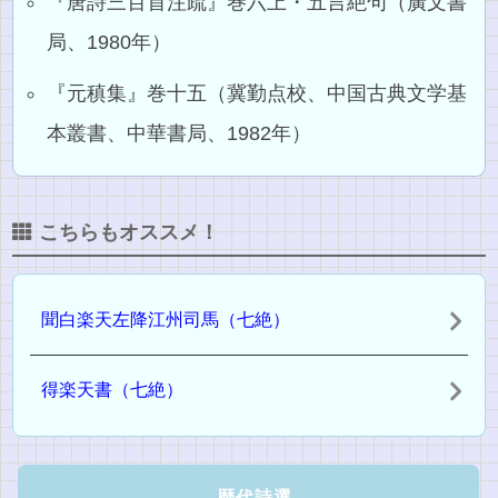
『唐詩三百首注疏』巻六上・五言絶句（廣文書
局、1980年）
『元稹集』巻十五（冀勤点校、中国古典文学基
本叢書、中華書局、1982年）
こちらもオススメ！
聞白楽天左降江州司馬（七絶）
得楽天書（七絶）
歴代詩選