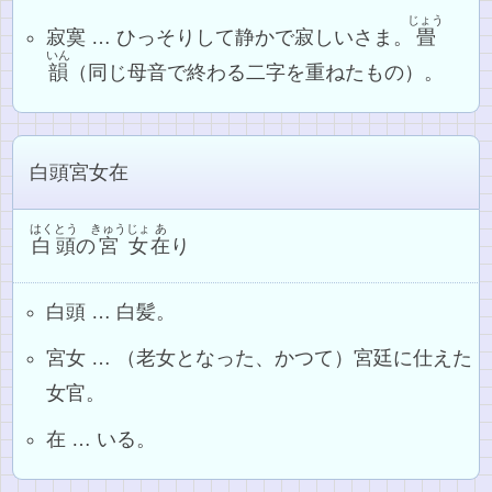
じょう
寂寞 … ひっそりして静かで寂しいさま。
畳
いん
韻
（同じ母音で終わる二字を重ねたもの）。
白頭宮女在
はくとう
きゅう
じょ
あ
白頭
の
宮
女
在
り
白頭 … 白髪。
宮女 … （老女となった、かつて）宮廷に仕えた
女官。
在 … いる。