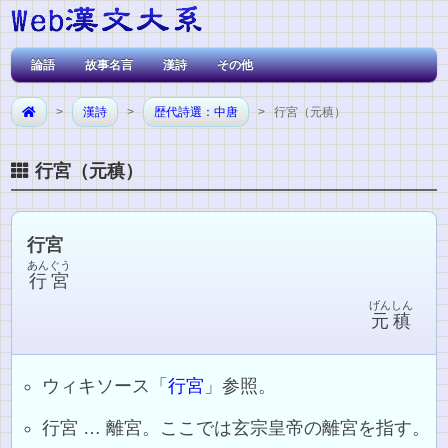
論語
故事名言
漢詩
その他
>
漢詩
>
歴代詩選：中唐
> 行宮（元稹）
行宮（元稹）
行宮
あんぐう
行宮
げんしん
元稹
ウィキソース「
行宮
」参照。
行宮 … 離宮。ここでは玄宗皇帝の離宮を指す。