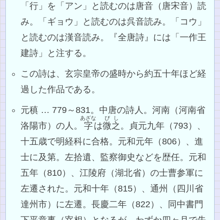
「行」を「アン」と読むのは唐音（唐宋音）読
み。「ギョウ」と読むのは呉音読み。「コウ」
と読むのは漢音読み。『全唐詩』には「一作王
建詩」と注する。
この詩は、玄宗皇帝の盛時から約五十年ほど経
過した作品である。
元稹 … 779～831。中唐の詩人。河南（河南省
あざな
びし
洛陽市）の人。
字
は
微之
。貞元九年（793）、
十五歳で明経科に合格。元和元年（806）、進
士に及第。左拾遺、監察御史などを歴任。元和
五年（810）、江陵府（湖北省）の士曹参軍に
左遷された。元和十年（815）、通州（四川省
達州市）に左遷。長慶二年（822）、同中書門
下平章事（宰相）となるが、わずか四ヶ月で失